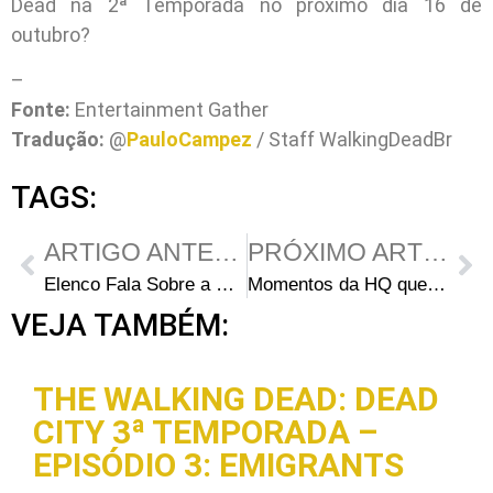
Dead na 2ª Temporada no próximo dia 16 de
outubro?
–
Fonte:
Entertainment Gather
Tradução:
@
PauloCampez
/ Staff WalkingDeadBr
TAGS:
ARTIGO ANTERIOR
PRÓXIMO ARTIGO
Elenco Fala Sobre a Evolução de Seus Personagens
Momentos da HQ que Gostariamos de ver na 2ª Temporada
VEJA TAMBÉM:
THE WALKING DEAD: DEAD
CITY 3ª TEMPORADA –
EPISÓDIO 3: EMIGRANTS