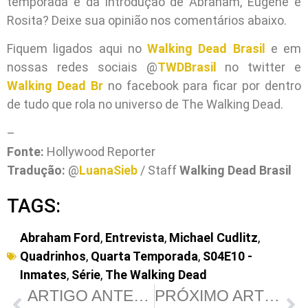
temporada e da introdução de Abraham, Eugene e
Rosita? Deixe sua opinião nos comentários abaixo.
Fiquem ligados aqui no
Walking Dead Brasil
e em
nossas redes sociais @
TWDBrasil
no twitter e
Walking Dead Br
no facebook para ficar por dentro
de tudo que rola no universo de The Walking Dead.
–
Fonte:
Hollywood Reporter
Tradução:
@
LuanaSieb
/ Staff
Walking Dead Brasil
TAGS:
Abraham Ford
,
Entrevista
,
Michael Cudlitz
,
Quadrinhos
,
Quarta Temporada
,
S04E10 -
Inmates
,
Série
,
The Walking Dead
ARTIGO ANTERIOR
PRÓXIMO ARTIGO