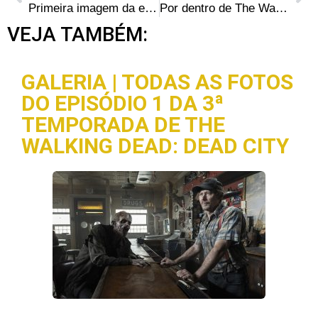
Primeira imagem da edição especial do blu-ray da 4ª temporada de The Walking Dead – Walker da Árvore
Por dentro de The Walking Dead: Elenco e produtores comentam o episódio S04E10 – “Inmates”
VEJA TAMBÉM:
GALERIA | TODAS AS FOTOS
DO EPISÓDIO 1 DA 3ª
TEMPORADA DE THE
WALKING DEAD: DEAD CITY