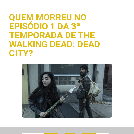
QUEM MORREU NO
EPISÓDIO 1 DA 3ª
TEMPORADA DE THE
WALKING DEAD: DEAD
CITY?