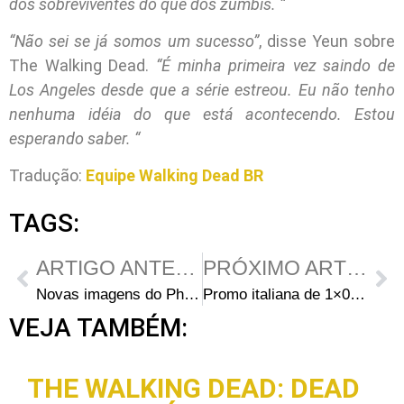
dos sobreviventes do que dos zumbis. “
“Não sei se já somos um sucesso”
, disse Yeun sobre
The Walking Dead.
“É minha primeira vez saindo de
Los Angeles desde que a série estreou. Eu não tenho
nenhuma idéia do que está acontecendo. Estou
esperando saber. “
Tradução:
Equipe Walking Dead BR
TAGS:
ARTIGO ANTERIOR
PRÓXIMO ARTIGO
Novas imagens do Photocall e da Premiere em Madrid
Promo italiana de 1×06 “TS-19”
VEJA TAMBÉM:
THE WALKING DEAD: DEAD