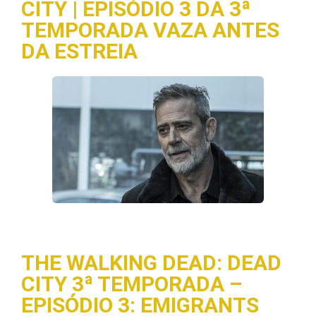
CITY | EPISÓDIO 3 DA 3ª
TEMPORADA VAZA ANTES
DA ESTREIA
THE WALKING DEAD: DEAD
CITY 3ª TEMPORADA –
EPISÓDIO 3: EMIGRANTS