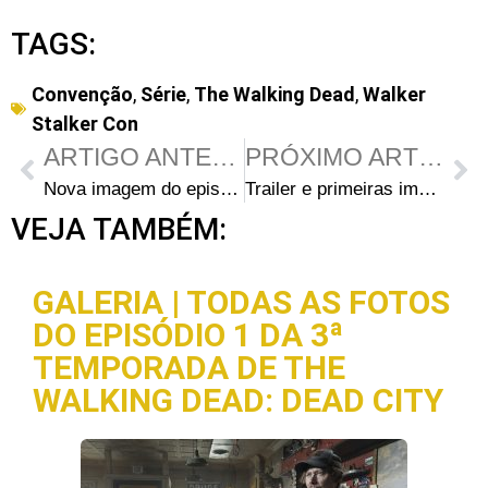
TAGS:
Convenção
,
Série
,
The Walking Dead
,
Walker
Stalker Con
ARTIGO ANTERIOR
PRÓXIMO ARTIGO
Nova imagem do episódio S04E04 “Indifference”: Daryl em busca de uma cura
Trailer e primeiras imagens da 2ª Temporada do jogo The Walking Dead da Telltale Games
VEJA TAMBÉM:
GALERIA | TODAS AS FOTOS
DO EPISÓDIO 1 DA 3ª
TEMPORADA DE THE
WALKING DEAD: DEAD CITY