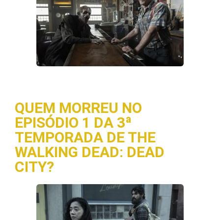
QUEM MORREU NO
EPISÓDIO 1 DA 3ª
TEMPORADA DE THE
WALKING DEAD: DEAD
CITY?