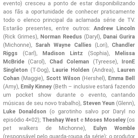
evento) cresceu a ponto de estar disponibilizando
aos fãs a oportunidade de conhecer praticamente
todo o elenco principal da aclamada série de TV.
Estarão presentes, entre outros:
Andrew Lincoln
(Rick Grimes),
Norman Reedus
(Daryl),
Danai Gurira
(Michonne),
Sarah Wayne Callies
(Lori),
Chandler
Riggs
(Carl),
Madison Lintz
(Sophia),
Melissa
McBride
(Carol),
Chad Coleman
(Tyreese),
IronE
Singleton
(T-Dog),
Laurie Holden
(Andrea),
Lauren
Cohan
(Maggie),
Scott Wilson
(Hershel),
Emma Bell
(Amy),
Emily Kinney
(Beth – inclusive estará fazendo
um pocket show durante o evento, cantando
músicas de seu novo trabalho),
Steven Yeun
(Glenn),
Luke Donaldson
(o garotinho salvo por Daryl no
episódio 4×02);
Theshay West
e
Moses Moseley
(os
pet walkers de Michonne),
Eulyn Womble
(responsável pelo guarda-roupa da série); o produtor