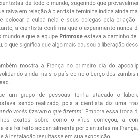
 cientistas de todo o mundo, sugerindo que provavelme
ua raiva em relação à cientista feminina indica ainda mai
ce colocar a culpa nela e seus colegas pela criação
tanto, a cientista confirma que o experimento nunca de
 o mundo e que a equipe
Primrose
estava a caminho de 
, o que significa que algo mais causou a liberação des
também mostra a França no primeiro dia do apocali
solidando ainda mais o país como o berço dos zumbis 
ead.
que um grupo de pessoas tenha atacado o labora
stava sendo realizado, pois a cientista diz uma fra
ando vocês fizeram o que fizeram”
. Embora essa troca d
alhes exatos sobre como o vírus começou, a conv
e ele foi feito acidentalmente por cientistas na França
ue à instalação resultasse em sua exposição.