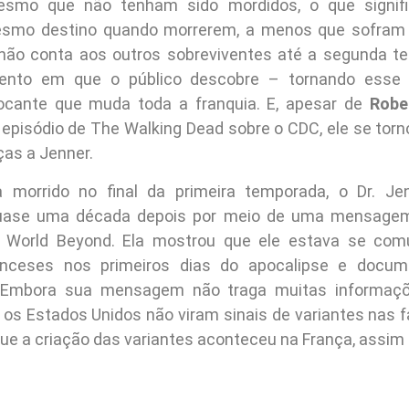
esmo que não tenham sido mordidos, o que signif
esmo destino quando morrerem, a menos que sofram
 não conta aos outros sobreviventes até a segunda 
to em que o público descobre – tornando ess
ocante que muda toda a franquia. E, apesar de
Robe
 episódio de The Walking Dead sobre o CDC, ele se torno
ças a Jenner.
 morrido no final da primeira temporada, o Dr. Je
uase uma década depois por meio de uma mensagem
: World Beyond. Ela mostrou que ele estava se co
ranceses nos primeiros dias do apocalipse e docu
 Embora sua mensagem não traga muitas informaçõ
os Estados Unidos não viram sinais de variantes nas fas
que a criação das variantes aconteceu na França, assim 