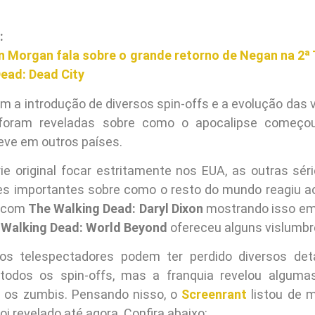
:
n Morgan fala sobre o grande retorno de Negan na 2
ead: Dead City
m a introdução de diversos spin-offs e a evolução das 
foram reveladas sobre como o apocalipse começo
eve em outros países.
ie original focar estritamente nos EUA, as outras sér
es importantes sobre como o resto do mundo reagiu a
, com
The Walking Dead: Daryl Dixon
mostrando isso em
 Walking Dead: World Beyond
ofereceu alguns vislumbre
, os telespectadores podem ter perdido diversos det
 todos os spin-offs, mas a franquia revelou alguma
e os zumbis. Pensando nisso, o
Screenrant
listou de m
oi revelado até agora. Confira abaixo: