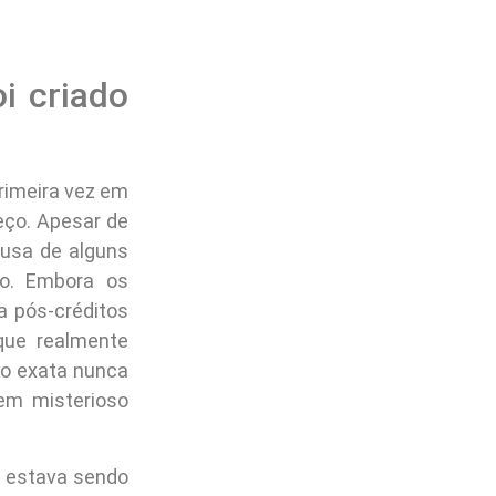
i criado
primeira vez em
ço. Apesar de
ausa de alguns
to. Embora os
 pós-créditos
que realmente
ão exata nunca
em misterioso
 estava sendo