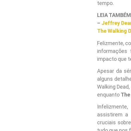
tempo.
LEIA TAMBÉM
–
Jeffrey Dea
The Walking D
Felizmente, co
informações 
impacto que t
Apesar da sér
alguns detalh
Walking Dead
enquanto
The
Infelizmente
assistirem a
cruciais sobr
tudo que nos f