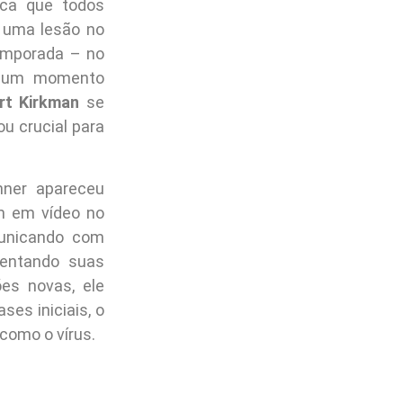
ica que todos
 uma lesão no
temporada – no
e um momento
rt Kirkman
se
u crucial para
nner apareceu
 em vídeo no
municando com
mentando suas
es novas, ele
es iniciais, o
como o vírus.