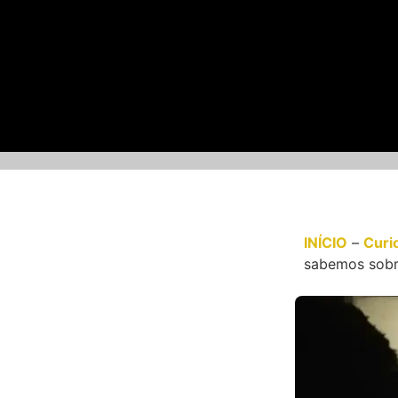
INÍCIO
–
Curi
sabemos sob