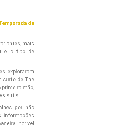
ª Temporada de
variantes, mais
u e o tipo de
ies exploraram
o surto de The
 primeira mão,
s sutis.
alhes por não
s informações
aneira incrível