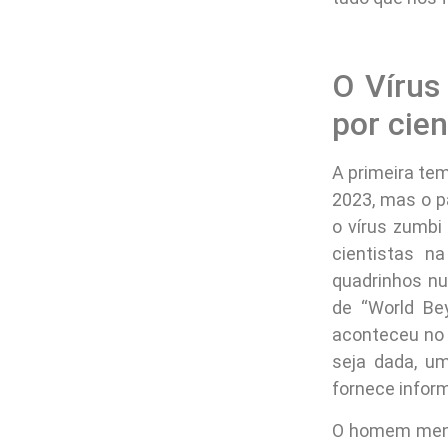
O Vírus
por cien
A primeira tem
2023, mas o 
o vírus zumbi
cientistas n
quadrinhos n
de “World Be
aconteceu no 
seja dada, u
fornece inform
O homem menc