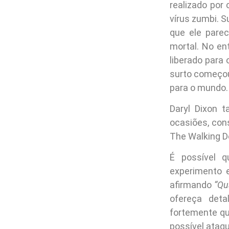
realizado por
vírus zumbi. S
que ele pare
mortal. No en
liberado para
surto começou
para o mundo.
Daryl Dixon 
ocasiões, con
The Walking D
É possível 
experimento e
afirmando
“Qu
ofereça det
fortemente qu
possível ataq