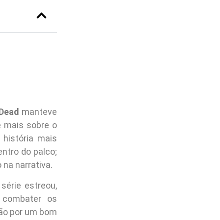
 Dead
manteve
e mais sobre o
história mais
ntro do palco;
na narrativa.
érie estreou,
 combater os
ção por um bom