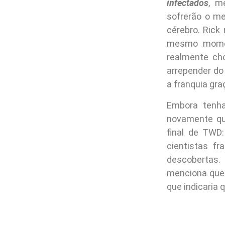
infectados
, m
sofrerão o m
cérebro. Rick
mesmo momen
realmente ch
arrepender do
a franquia gra
Embora tenha
novamente q
final de TWD
cientistas f
descobertas.
menciona que 
que indicaria 