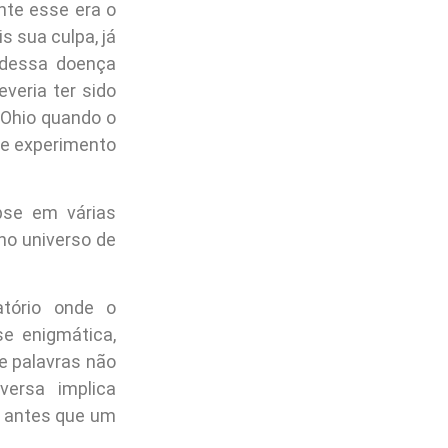
nte esse era o
s sua culpa, já
 dessa doença
veria ter sido
Ohio quando o
se experimento
pse em várias
no universo de
tório onde o
se enigmática,
e palavras não
ersa implica
, antes que um