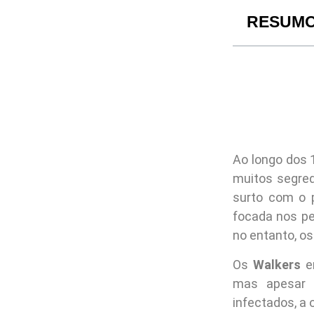
RESUM
Ao longo dos 1
muitos segred
surto com o 
focada nos pe
no entanto, o
Os
Walkers
er
mas apesar 
infectados, a