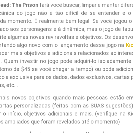
ead: The Prison
fará você buscar, limpar e manter dife
ânica do jogo não é tão difícil de se entender e o
ada momento. É realmente bem legal. Se você jogou o 
do aos personagens e à dinâmica, mas o jogo de tabul
e algumas novas reviravoltas e objetivos. Os desenvo
ntando algo novo com o lançamento desse jogo na
Ki
ecer mais objetivos e adicionais relacionados ao inter
. Quem investir no jogo pode adquiri-lo isoladament
torno de $45 se você chegar a tempo) ou pode adicion
la exclusiva para os dados, dados exclusivos, cartas 
s, etc…
is novos objetivos quando mais pessoas estão env
artas personalizadas (feitas com as SUAS sugestões
 o início, objetivos adicionais e mais. (verifique na K
os ampliados que foram revelados até o momento)