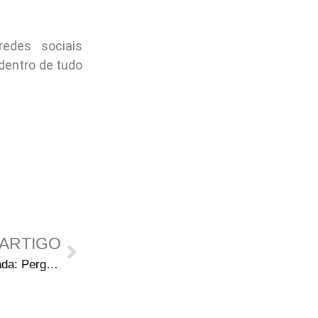
des sociais
dentro de tudo
ARTIGO
The Walking Dead 4ª Temporada: Perguntas e Respostas com Emily Kinney (Beth Greene)