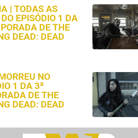
A | TODAS AS
DO EPISÓDIO 1 DA
MPORADA DE THE
NG DEAD: DEAD
MORREU NO
IO 1 DA 3ª
RADA DE THE
NG DEAD: DEAD