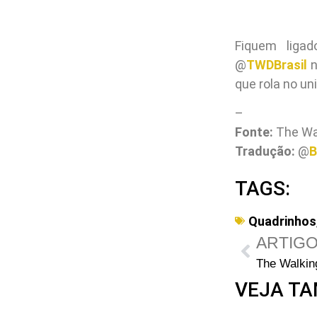
Fiquem liga
@
TWDBrasil
n
que rola no un
–
Fonte:
The Wa
Tradução:
@
B
TAGS:
Quadrinhos
ARTIGO
VEJA TA