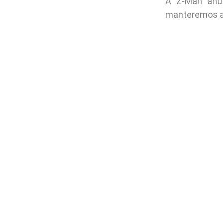
A Z-Man anu
manteremos a 