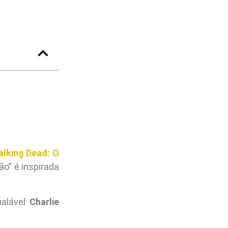
lking Dead: O
ão” é inspirada
ualável
Charlie