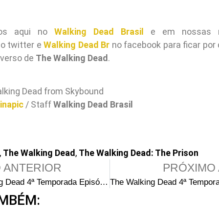
dos aqui no
Walking Dead Brasil
e em nossas re
o twitter e
Walking Dead Br
no facebook para ficar por 
iverso de
The Walking Dead
.
lking Dead from Skybound
inapic
/ Staff
Walking Dead Brasil
,
The Walking Dead
,
The Walking Dead: The Prison
 ANTERIOR
PRÓXIMO 
The Walking Dead 4ª Temporada Episódio 14 – The Grove
MBÉM: