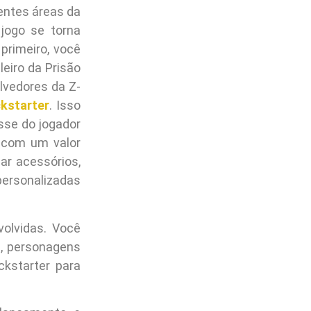
rentes áreas da
 jogo se torna
primeiro, você
eiro da Prisão
lvedores da Z-
ckstarter
. Isso
esse do jogador
e com um valor
ar acessórios,
personalizadas
olvidas. Você
), personagens
ickstarter para