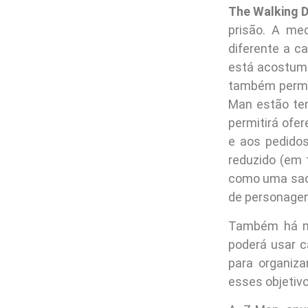
The Walking D
prisão. A mec
diferente a c
está acostuma
também permit
Man estão te
permitirá ofer
e aos pedidos
reduzido (em 
como uma saco
de personagen
Também há ma
poderá usar c
para organizar
esses objetiv