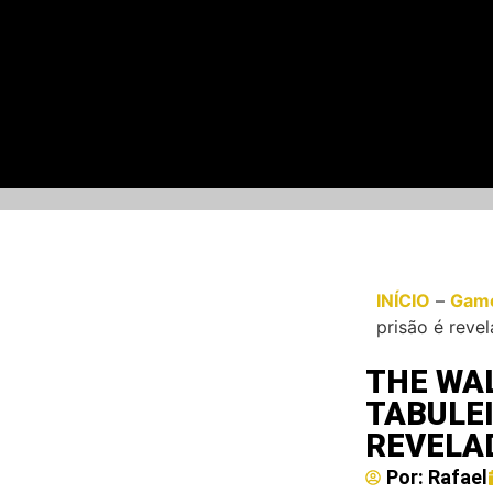
INÍCIO
–
Gam
prisão é revel
THE WAL
TABULE
REVELA
Por:
Rafael