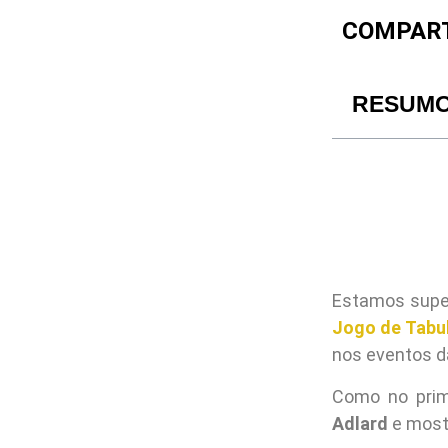
COMPART
RESUM
Estamos super
Jogo de Tabul
nos eventos da
Como no prime
Adlard
e most