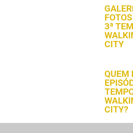
GALERI
FOTOS 
3ª TE
WALKI
CITY
QUEM 
EPISÓD
TEMPO
WALKI
CITY?