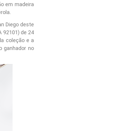
mão em madeira
rola.
an Diego deste
A 92101) de 24
da coleção e a
o ganhador no