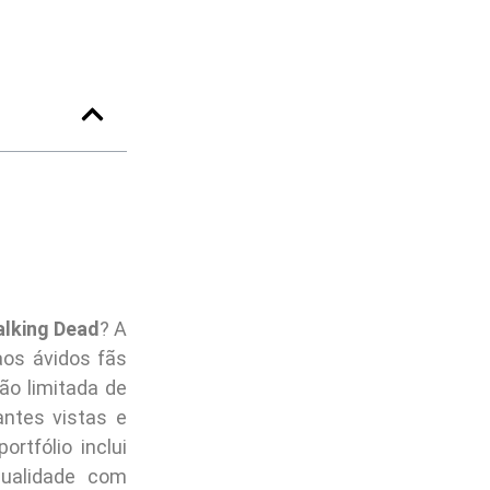
lking Dead
? A
aos ávidos fãs
ão limitada de
antes vistas e
portfólio inclui
ualidade com