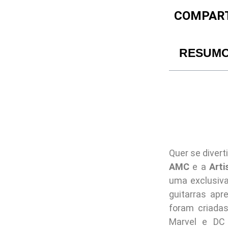
COMPART
RESUM
Quer se diver
AMC
e a
Arti
uma exclusiva
guitarras apr
foram criada
Marvel e DC