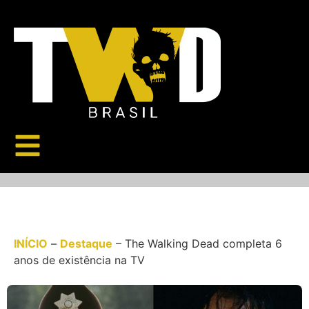
INÍCIO
–
Destaque
–
The Walking Dead completa 6
anos de existência na TV