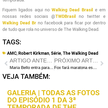
Fiquem ligados aqui no
Walking Dead Brasil
e em
nossas redes sociais @
TWDBrasil
no twitter e
Walking Dead Br
no facebook para ficar por dentro
de tudo que rola no universo de The Walking Dead.
TAGS:
AMC
,
Robert Kirkman
,
Série
,
The Walking Dead
ARTIGO ANTERIOR
PRÓXIMO ARTIGO
Maria Bello entra para o elenco da 8ª temporada de The Walking Dead
Fox fará maratona especial de The Walking Dead no dia de finados
VEJA TAMBÉM:
GALERIA | TODAS AS FOTOS
DO EPISÓDIO 1 DA 3ª
TEMPORADA DE THE