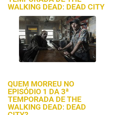
WALKING DEAD: DEAD CITY
QUEM MORREU NO
EPISÓDIO 1 DA 3ª
TEMPORADA DE THE
WALKING DEAD: DEAD
CITY?