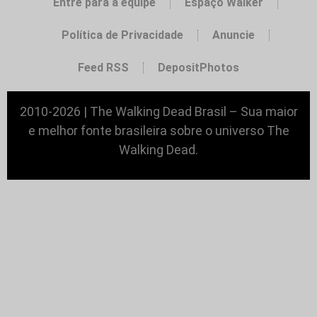
Entre para a equipe
Espaço Walker
Política de Privacidade
Anuncie
Feed RSS
DepositPhotos
2010-2026 | The Walking Dead Brasil – Sua maior
e melhor fonte brasileira sobre o universo The
Walking Dead.