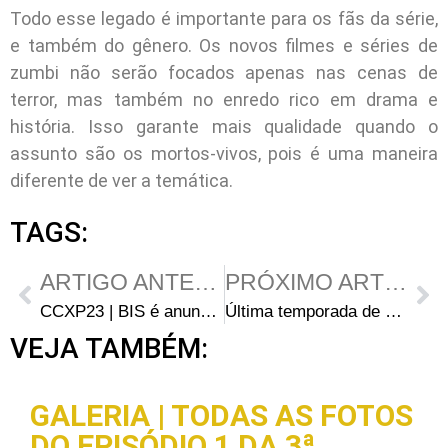
Todo esse legado é importante para os fãs da série,
e também do gênero. Os novos filmes e séries de
zumbi não serão focados apenas nas cenas de
terror, mas também no enredo rico em drama e
história. Isso garante mais qualidade quando o
assunto são os mortos-vivos, pois é uma maneira
diferente de ver a temática.
TAGS:
ARTIGO ANTERIOR
PRÓXIMO ARTIGO
CCXP23 | BIS é anunciada como marca patrocinadora do evento
Última temporada de The Walking Dead chega ao Netflix Brasil neste mês
VEJA TAMBÉM:
GALERIA | TODAS AS FOTOS
DO EPISÓDIO 1 DA 3ª