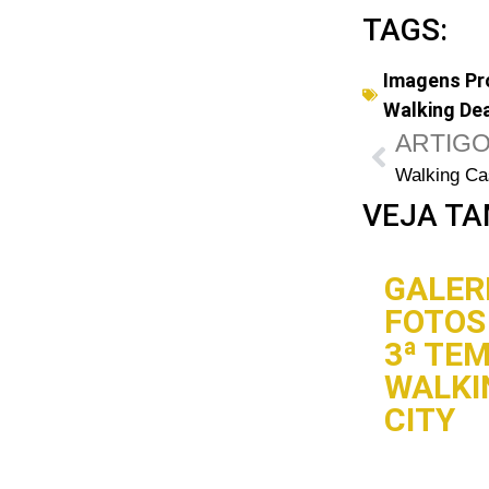
TAGS:
Imagens Pr
Walking De
ARTIGO
VEJA TA
GALERI
FOTOS 
3ª TE
WALKI
CITY