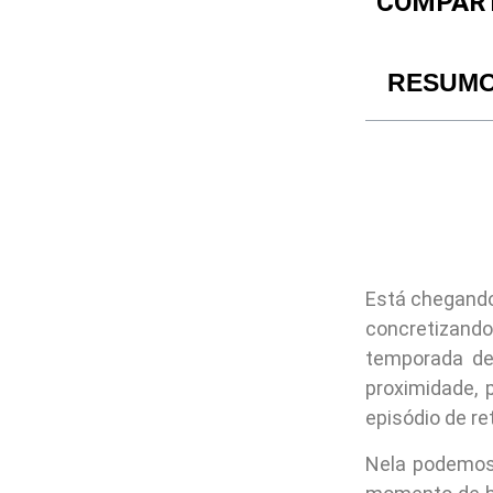
COMPART
RESUM
Está chegand
concretizando
temporada d
proximidade, 
episódio de re
Nela podemos 