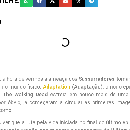
ILHE:
O
o a hora de vermos a ameaça dos
Sussurradores
toman
 no mundo físico.
Adaptation
(Adaptação)
, o nono ep
e
The Walking Dead
estreia em pouco mais de uma 
por óbvio, já começaram a circular as primeiras image
torno.
ver que a luta pela vida iniciada no final do último ep