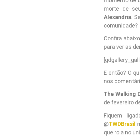
momento de b
morte de seu
Alexandria
. S
comunidade?
Confira abaix
para ver as de
[gdgallery_gall
E então? O qu
nos comentári
The Walking 
de fevereiro d
Fiquem liga
@
TWDBrasil
n
que rola no un