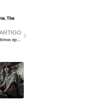
rie
,
The
ARTIGO
Revelado os títulos dos oito últimos episódios da 9ª temporada de The Walking Dead