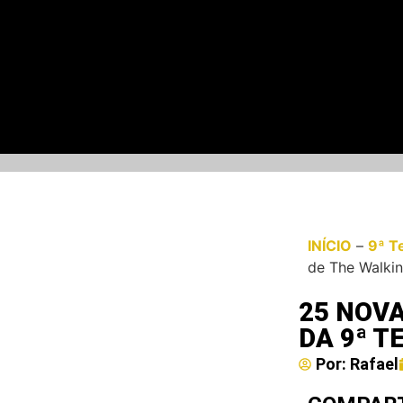
INÍCIO
–
9ª T
de The Walki
25 NOVA
DA 9ª 
Por:
Rafael