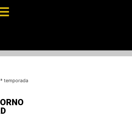
9ª temporada
TORNO
AD