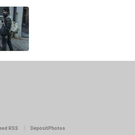
eed RSS
DepositPhotos