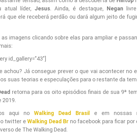
astante tensão, assim como a descoberta de
Hilltop
n
 atual líder,
Jesus
. Ainda, é destaque,
Negan
livr
erá que ele receberá perdão ou dará algum jeito de fugir
o as imagens clicando sobre elas para ampliar e passan
mais:
ery id_gallery=”43″]
e achou? Já consegue prever o que vai acontecer no e
os suas teorias e especulações para o restante da tem
Dead
retorna para os oito episódios finais de sua 9ª t
e 2019.
dos aqui no
Walking Dead Brasil
e em nossas re
o twitter e
Walking Dead Br
no facebook para ficar por 
iverso de The Walking Dead.