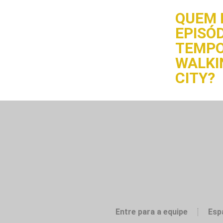
QUEM 
EPISÓD
TEMPO
WALKI
CITY?
Entre para a equipe
Esp