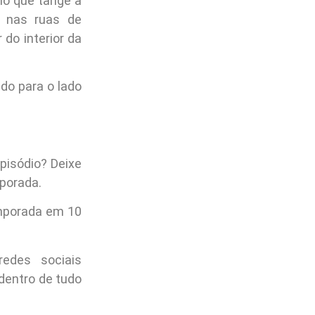
o que tange a
e nas ruas de
 do interior da
do para o lado
pisódio? Deixe
porada.
emporada em 10
des sociais
dentro de tudo