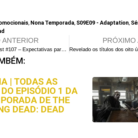
omocionais
,
Nona Temporada
,
S09E09 - Adaptation
,
Sé
ad
 ANTERIOR
PRÓXIMO 
Walking Cast #107 – Expectativas para a segunda parte da 9ª temporada de The Walking Dead
MBÉM:
A | TODAS AS
DO EPISÓDIO 1 DA
MPORADA DE THE
NG DEAD: DEAD