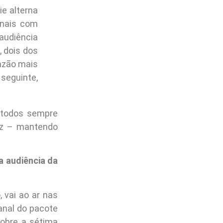
e alterna
onais com
audiência
 dois dos
azão mais
seguinte,
todos sempre
ez – mantendo
a audiência da
, vai ao ar nas
anal do pacote
obre a sétima