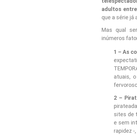
telespectado
adultos entre
que a série j
Mas qual se
inúmeros fato
1 – As c
expecta
TEMPORA
atuais, 
fervoroso
2 – Pirat
pirateada
sites de 
e sem in
rapidez -