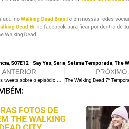
s aqui no
Walking Dead Brasil
e em nossas redes socia
alking Dead Br
no facebook para ficar por dentro de tu
he Walking Dead.
ncia
,
S07E12 - Say Yes
,
Série
,
Sétima Temporada
,
The W
 ANTERIOR
PRÓXIMO 
Os melhores tweets sobre o episódio S07E12 – “Say Yes”
MBÉM:
IRAS FOTOS DE
EM THE WALKING
 DEAD CITY