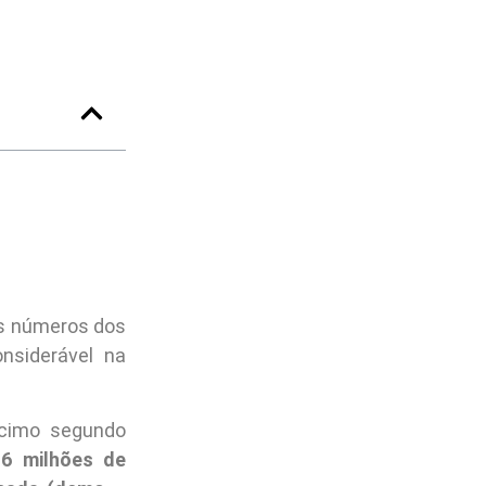
os números dos
siderável na
écimo segundo
16 milhões de