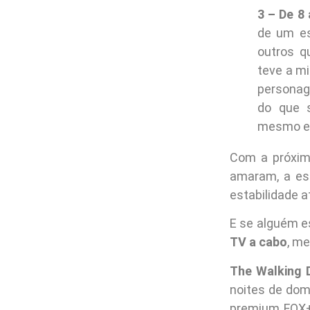
3 – De 8 
de um es
outros q
teve a m
personag
do que s
mesmo em
Com a próxim
amaram, a es
estabilidade at
E se alguém e
TV a cabo
, m
The Walking 
noites de do
premium FOX