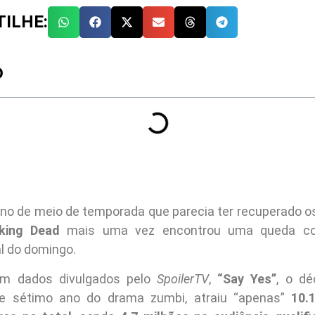
ILHE:
O
no de meio de temporada que parecia ter recuperado 
king Dead
mais uma vez encontrou uma queda con
al do domingo.
om dados divulgados pelo
SpoilerTV
,
“Say Yes”
, o d
te sétimo ano do drama zumbi, atraiu “apenas”
10.