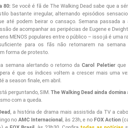
a 80:
Se você é fã de The Walking Dead sabe que a séri
tilo bastante irregular, alternando episódios sensaci
ue até podem beirar o cansaço. Semana passada a 
issão de acompanhar as peripécias de Eugene e Dwight,
ens MENOS populares entre o público – isso já é uma r
uficiente para os fãs não retornarem na semana 
 forma de protesto.
a semana alertando o retorno da
Carol Peletier
que 
pera é que os índices voltem a crescer mais uma v
é a season finale, em abril.
stá perguntando, SIM.
The Walking Dead ainda domina 
esmo com a queda.
Dead
, a história de drama mais assistida da TV a cabo
mingo no
AMC Internacional
, às 23h, e no
FOX Action
(c
+) e
FOX Brasil
, às 23h30. Confira
todas as notícias
s