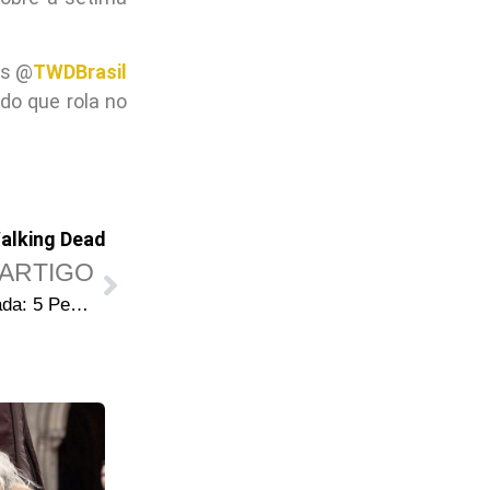
is @
TWDBrasil
do que rola no
alking Dead
ARTIGO
The Walking Dead 7ª Temporada: 5 Perguntas em aberto após “Say Yes”