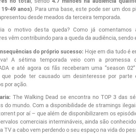
res no total
, sendo
4.7 milhões na audiência qualif
 19-49 anos)
. Para uma base, este pode ser um dos 
á apresentou desde meados da terceira temporada.
ria o motivo desta queda? Como já comentamos an
res vêm contribuindo para a queda da audiência, sendo e
onsequências do próprio sucesso:
Hoje em dia tudo é e
tiva! A sétima temporada veio com a promessa 
DA e até agora os fãs receberam uma “season 02” 
o que pode ter causado um desinteresse por parte
s por ação.
aria:
The Walking Dead se encontra no TOP 3 das sé
s do mundo. Com a disponibilidade de stramings ilegai
torrent por aí – que além de disponibilizarem os episó
tervalos comerciais intermináveis, ainda são conhecido
, a TV a cabo vem perdendo o seu espaço na vida do pes