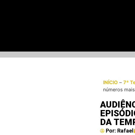
INÍCIO
–
7ª T
números mais
AUDIÊNC
EPISÓDI
DA TEM
Por:
Rafael