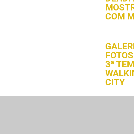
MOST
COM M
GALERI
FOTOS 
3ª TE
WALKI
CITY