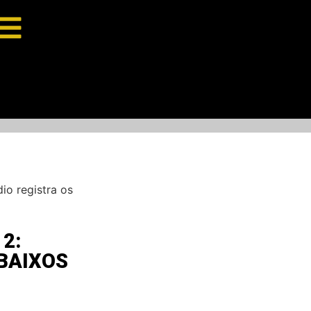
io registra os
2:
BAIXOS