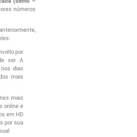
icada (demo –
piores números
teriormente,
les:
nvolto por
de ser A
nos dias
 dos mais
ries mais
s online e
dios em HD
s por sua
soal