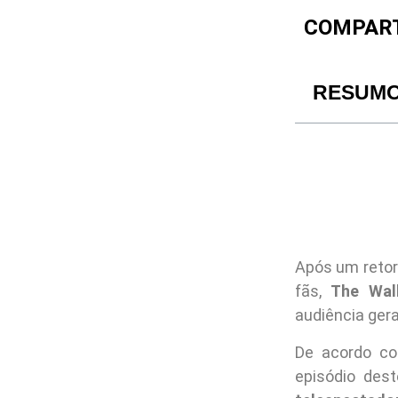
COMPART
RESUM
Após um retor
fãs,
The Wal
audiência ger
De acordo c
episódio des