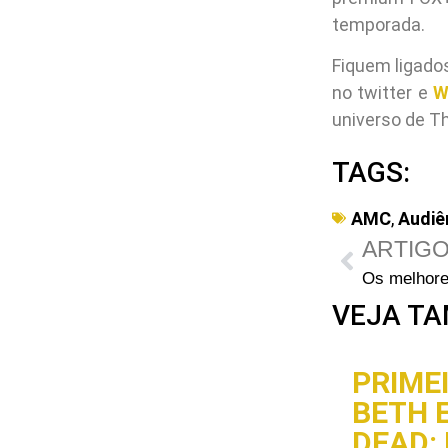
temporada.
Fiquem ligado
no twitter e
W
universo de T
TAGS:
AMC
,
Audiê
ARTIGO
VEJA TA
PRIME
BETH 
DEAD: