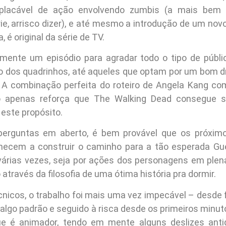
placável de ação envolvendo zumbis (a mais bem
rie, arrisco dizer), e até mesmo a introdução de um nov
, é original da série de TV.
mente um episódio para agradar todo o tipo de públi
o dos quadrinhos, até aqueles que optam por um bom 
 A combinação perfeita do roteiro de Angela Kang co
o apenas reforça que The Walking Dead consegue s
este propósito.
erguntas em aberto, é bem provável que os próximo
ecem a construir o caminho para a tão esperada Gue
 várias vezes, seja por ações dos personagens em plena
través da filosofia de uma ótima história pra dormir.
nicos, o trabalho foi mais uma vez impecável – desde fo
, algo padrão e seguido à risca desde os primeiros minu
ue é animador, tendo em mente alguns deslizes anti