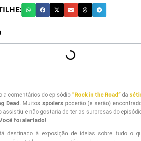
ILHE:
O
o a comentários do episódio
“Rock in the Road”
da
sét
ng Dead
. Muitos
spoilers
poderão (e serão) encontrado
 assistiu e não gostaria de ter as surpresas do episódi
Você foi alertado!
tá destinado à exposição de ideias sobre tudo o q