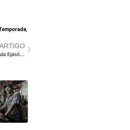
 Temporada
,
ARTIGO
The Walking Dead 7ª Temporada Episódio 10 – New Best Friends