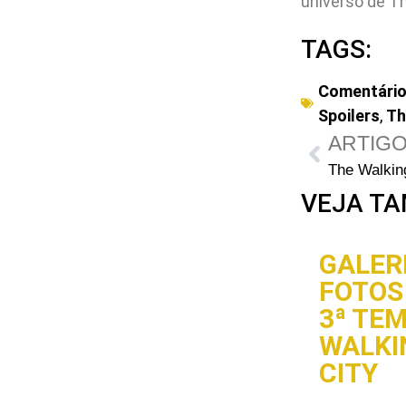
universo de T
TAGS:
Comentári
Spoilers
,
Th
ARTIGO
VEJA TA
GALERI
FOTOS 
3ª TE
WALKI
CITY