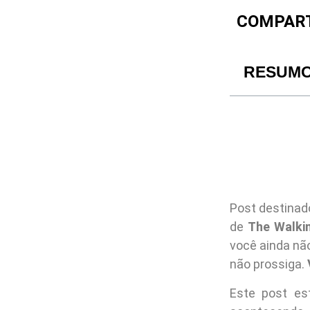
COMPART
RESUM
Post destinad
de
The Walki
você ainda não
não prossiga.
Este post es