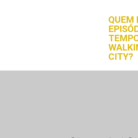
QUEM 
EPISÓD
TEMPO
WALKI
CITY?