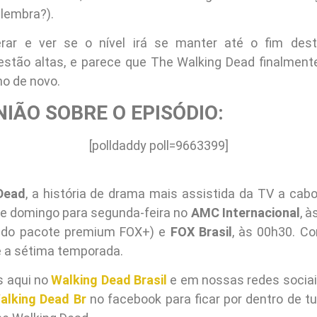
 lembra?).
rar e ver se o nível irá se manter até o fim dest
estão altas, e parece que The Walking Dead finalmen
o de novo.
NIÃO SOBRE O EPISÓDIO:
[polldaddy poll=9663399]
Dead
, a história de drama mais assistida da TV a cabo
e domingo para segunda-feira no
AMC Internacional
, à
 do pacote premium FOX+) e
FOX Brasil
, às 00h30. Co
 a sétima temporada.
s aqui no
Walking Dead Brasil
e em nossas redes socia
alking Dead Br
no facebook para ficar por dentro de tu