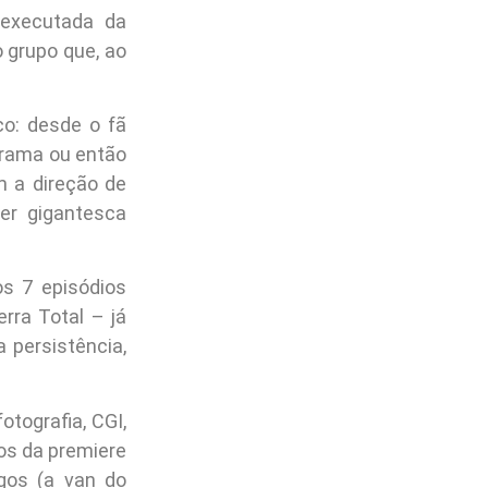
 executada da
o grupo que, ao
co: desde o fã
drama ou então
m a direção de
er gigantesca
s 7 episódios
rra Total – já
 persistência,
tografia, CGI,
tos da premiere
gos (a van do