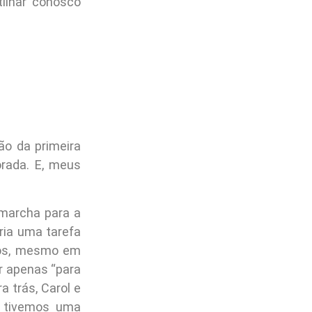
tilhar conosco
ão da primeira
rada. E, meus
 marcha para a
ria uma tarefa
leos, mesmo em
r apenas “para
 trás, Carol e
, tivemos uma