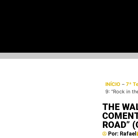
INÍCIO
–
7ª T
9: “Rock in 
THE WA
COMENTÁ
ROAD” (
Por:
Rafael