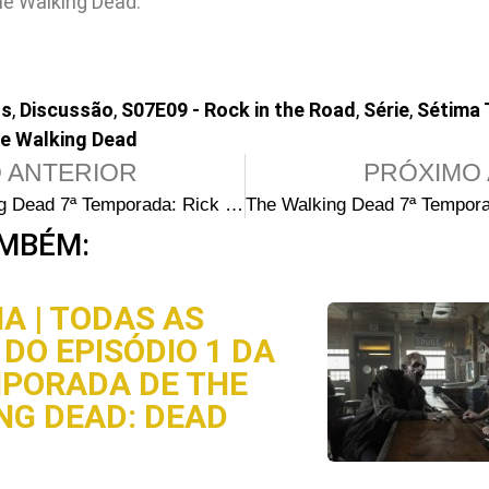
he Walking Dead.
os
,
Discussão
,
S07E09 - Rock in the Road
,
Série
,
Sétima
e Walking Dead
 ANTERIOR
PRÓXIMO 
The Walking Dead 7ª Temporada: Rick e os sobreviventes encontram explosivos em nova prévia do Episódio 9
MBÉM:
A | TODAS AS
DO EPISÓDIO 1 DA
MPORADA DE THE
NG DEAD: DEAD