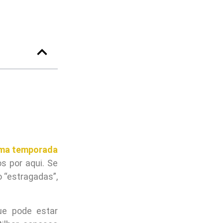
ima temporada
s por aqui. Se
o “estragadas”,
ue pode estar