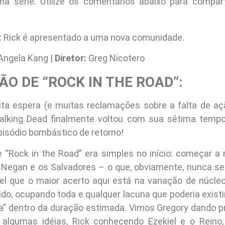
a série. Utilize os comentários abaixo para compar
:
Rick é apresentado a uma nova comunidade.
Angela Kang |
Diretor:
Greg Nicotero
ÃO DE “ROCK IN THE ROAD”:
ta espera (e muitas reclamações sobre a falta de aç
Walking Dead finalmente voltou com sua sétima tempo
pisódio bombástico de retorno!
 “Rock in the Road” era simples no início: começar a
 Negan e os Salvadores – o que, obviamente, nunca se
ável que o maior acerto aqui está na variação de núc
do, ocupando toda e qualquer lacuna que poderia existi
ça” dentro da duração estimada. Vimos Gregory dando pra
 algumas idéias, Rick conhecendo Ezekiel e o Reino