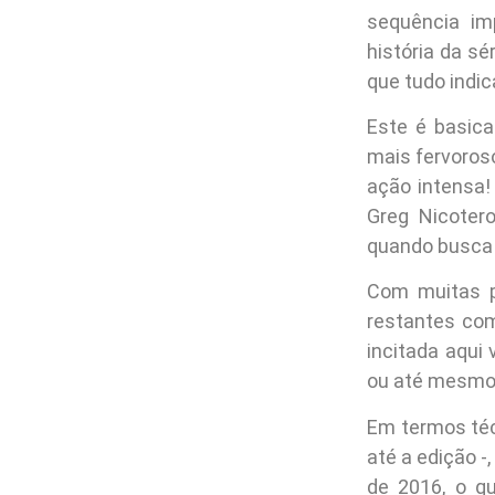
sequência im
história da sé
que tudo indica
Este é basica
mais fervoros
ação intensa!
Greg Nicoter
quando busca 
Com muitas p
restantes com
incitada aqui
ou até mesmo a
Em termos téc
até a edição -
de 2016, o q