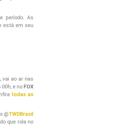
e período. As
te está em seu
, vai ao ar nas
s 00h, e no
FOX
nfira
todas as
is @
TWDBrasil
do que rola no