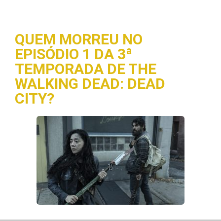
QUEM MORREU NO
EPISÓDIO 1 DA 3ª
TEMPORADA DE THE
WALKING DEAD: DEAD
CITY?