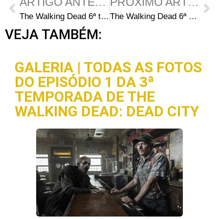
ARTIGO ANTERIOR
PRÓXIMO ARTIGO
The Walking Dead 6ª temporada – AMC vaza vídeo do episódio 6
The Walking Dead 6ª Temporada: Título e sinopse do Episódio 6
VEJA TAMBÉM:
GALERIA | TODAS AS FOTOS
DO EPISÓDIO 1 DA 3ª
TEMPORADA DE THE
WALKING DEAD: DEAD CITY