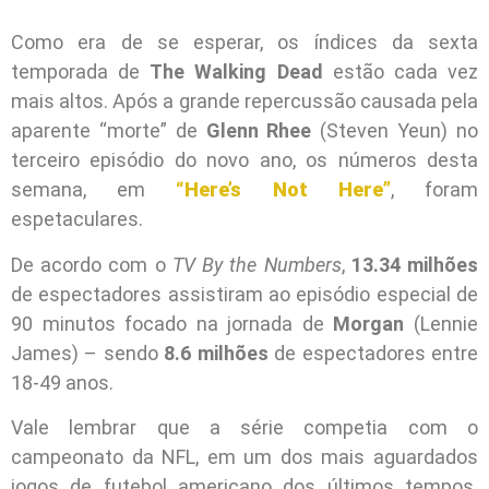
Como era de se esperar, os índices da sexta
temporada de
The Walking Dead
estão cada vez
mais altos. Após a grande repercussão causada pela
aparente “morte” de
Glenn Rhee
(Steven Yeun) no
terceiro episódio do novo ano, os números desta
semana, em
“Here’s Not Here”
, foram
espetaculares.
De acordo com o
TV By the Numbers
,
13.34 milhões
de espectadores assistiram ao episódio especial de
90 minutos focado na jornada de
Morgan
(Lennie
James) – sendo
8.6 milhões
de espectadores entre
18-49 anos.
Vale lembrar que a série competia com o
campeonato da NFL, em um dos mais aguardados
jogos de futebol americano dos últimos tempos.