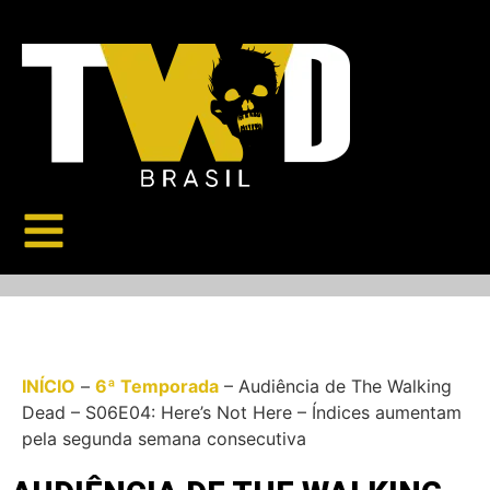
INÍCIO
–
6ª Temporada
–
Audiência de The Walking
Dead – S06E04: Here’s Not Here – Índices aumentam
pela segunda semana consecutiva