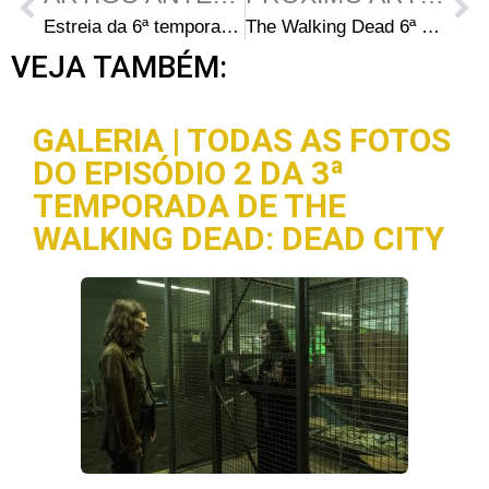
Estreia da 6ª temporada de The Walking Dead vaza na internet
The Walking Dead 6ª Temporada Episódio 2 – JSS
VEJA TAMBÉM:
GALERIA | TODAS AS FOTOS
DO EPISÓDIO 2 DA 3ª
TEMPORADA DE THE
WALKING DEAD: DEAD CITY