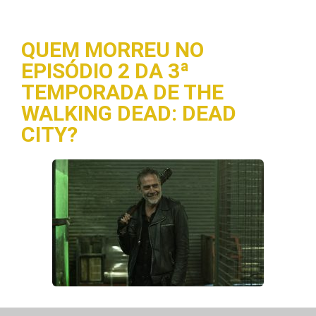
QUEM MORREU NO
EPISÓDIO 2 DA 3ª
TEMPORADA DE THE
WALKING DEAD: DEAD
CITY?