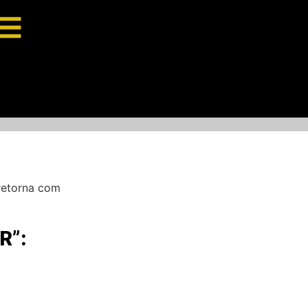
 retorna com
R”: