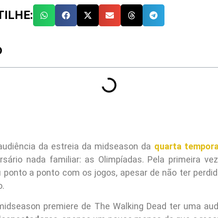
ILHE:
O
audiência da estreia da midseason da
quarta tempor
sário nada familiar: as Olimpíadas. Pela primeira ve
 ponto a ponto com os jogos, apesar de não ter perdid
o.
midseason premiere de The Walking Dead ter uma aud