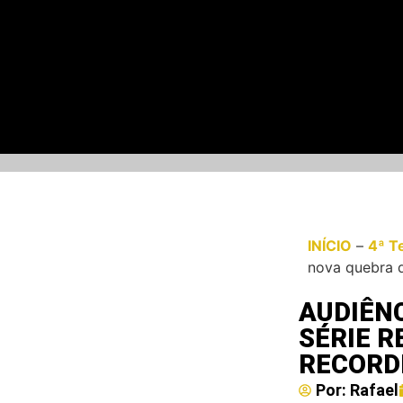
INÍCIO
–
4ª T
nova quebra 
AUDIÊNC
SÉRIE 
RECORD
Por:
Rafael