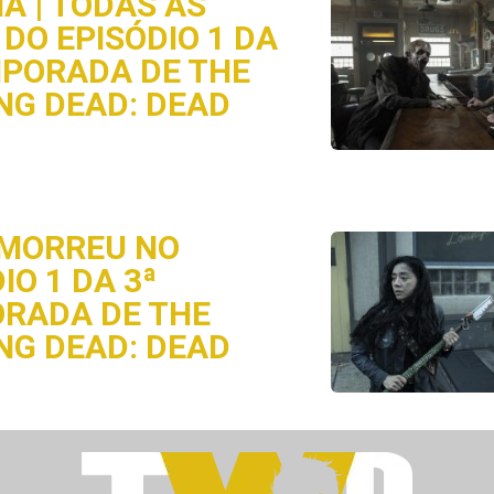
A | TODAS AS
DO EPISÓDIO 1 DA
MPORADA DE THE
NG DEAD: DEAD
MORREU NO
IO 1 DA 3ª
RADA DE THE
NG DEAD: DEAD