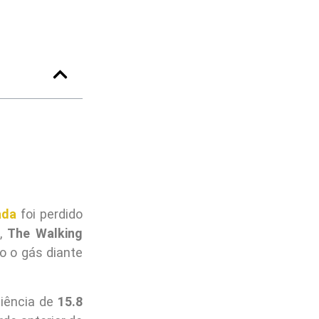
ada
foi perdido
z,
The Walking
o o gás diante
iência de
15.8