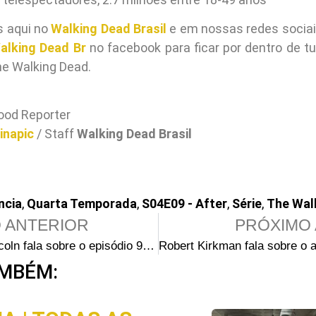
s aqui no
Walking Dead Brasil
e em nossas redes socia
alking Dead Br
no facebook para ficar por dentro de tu
he Walking Dead.
ood Reporter
inapic
/ Staff
Walking Dead Brasil
ncia
,
Quarta Temporada
,
S04E09 - After
,
Série
,
The Wal
 ANTERIOR
PRÓXIMO 
Andrew Lincoln fala sobre o episódio 9 “After” e comenta a nova relação de Rick com Carl
MBÉM: