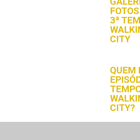
GALERI
FOTOS 
3ª TE
WALKI
CITY
QUEM 
EPISÓD
TEMPO
WALKI
CITY?