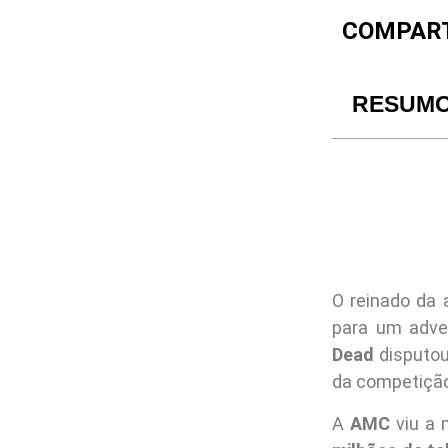
COMPART
RESUM
O reinado da 
para um adver
Dead
disputou
da competiçã
A
AMC
viu a 