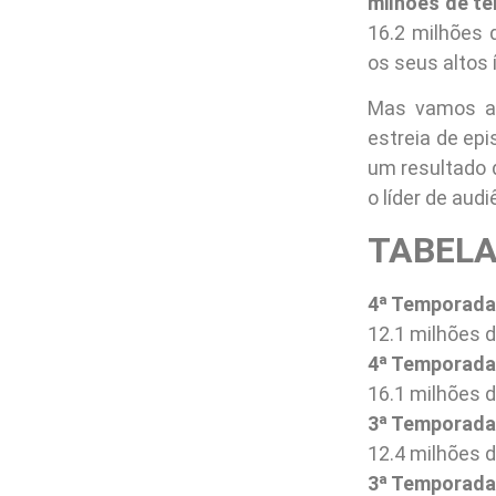
milhões de t
16.2 milhões 
os seus altos
Mas vamos ao
estreia de epi
um resultado 
o líder de audi
TABELA
4ª Temporada 
12.1 milhões d
4ª Temporada 
16.1 milhões 
3ª Temporada 
12.4 milhões d
3ª Temporada 