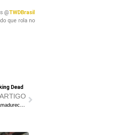
is @
TWDBrasil
do que rola no
king Dead
ARTIGO
Robert Kirkman fala sobre o amadurecimento de Carl e o “pesadelo flashback” da Michonne