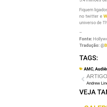
Fiquem ligado
no twitter e
W
universo de T
–
Fonte:
Hollyw
Tradução:
@
B
TAGS:
AMC
,
Audiê
ARTIGO
VEJA TA