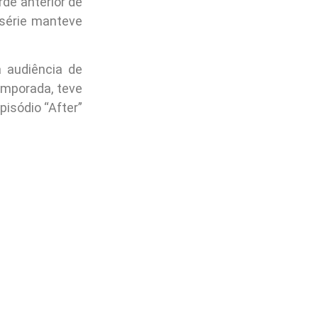
de anterior de
 série manteve
 audiência de
temporada, teve
isódio “After”