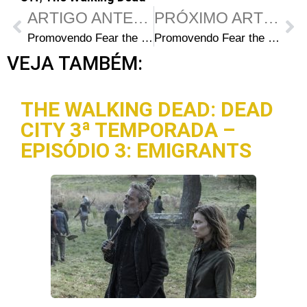
ARTIGO ANTERIOR
PRÓXIMO ARTIGO
Promovendo Fear the Walking Dead: Entrevista com Colman Domingo, Rubén Blades e Ian Goldberg
Promovendo Fear the Walking Dead: Entrevista com Lennie James, Austin Amelio e Scott M. Gimple
VEJA TAMBÉM:
THE WALKING DEAD: DEAD
CITY 3ª TEMPORADA –
EPISÓDIO 3: EMIGRANTS