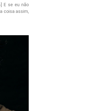
s] E se eu não
ma coisa assim,