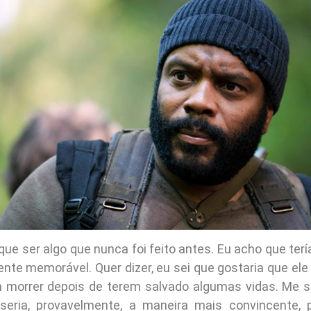
 que ser algo que nunca foi feito antes. Eu acho que ter
ente memorável. Quer dizer, eu sei que gostaria que ele
morrer depois de terem salvado algumas vidas. Me sac
 seria, provavelmente, a maneira mais convincente,