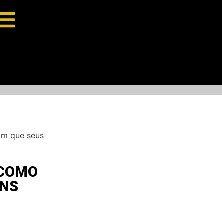
am que seus
 COMO
ENS