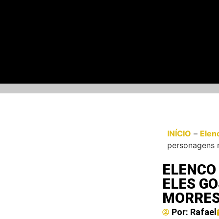
INÍCIO
–
Elen
personagens
ELENCO
ELES G
MORRE
Por:
Rafael