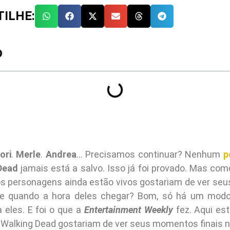
ILHE:
O
ori
.
Merle
.
Andrea
… Precisamos continuar? Nenhum
p
Dead
jamais está a salvo. Isso já foi provado. Mas c
os personagens ainda estão vivos gostariam de ver se
e quando a hora deles chegar? Bom, só há um modo 
 eles. E foi o que a
Entertainment Weekly
fez. Aqui es
 Walking Dead gostariam de ver seus momentos finais na