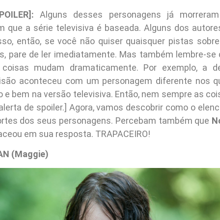
POILER]:
Alguns desses personagens já morrera
 que a série televisiva é baseada. Alguns dos autor
isso, então, se você não quiser quaisquer pistas sob
s, pare de ler imediatamente. Mas também lembre-se 
as coisas mudam dramaticamente. Por exemplo, a d
isão aconteceu com um personagem diferente nos qu
o e bem na versão televisiva. Então, nem sempre as coi
 alerta de spoiler.] Agora, vamos descobrir como o elen
rtes dos seus personagens. Percebam também que
N
paceou em sua resposta. TRAPACEIRO!
N (Maggie)