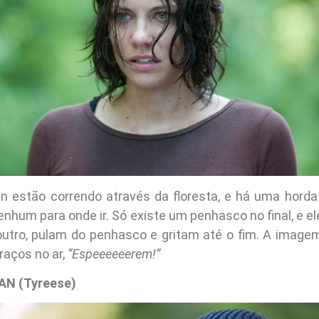
n estão correndo através da floresta, e há uma horda 
enhum para onde ir. Só existe um penhasco no final, e 
utro, pulam do penhasco e gritam até o fim. A image
raços no ar,
“Espeeeeeerem!”
N (Tyreese)