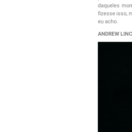
daqueles mom
fizesse isso, 
eu acho.
ANDREW LINC