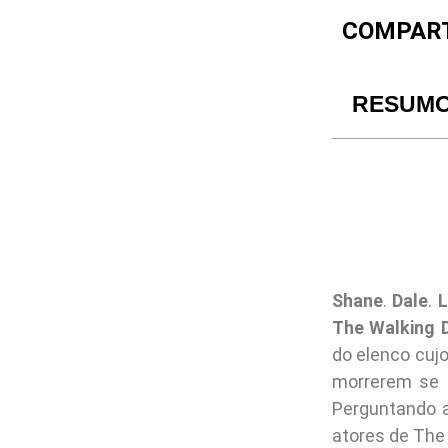
COMPART
RESUM
Shane
.
Dale
.
L
The Walking 
do elenco cuj
morrerem se 
Perguntando a
atores de The