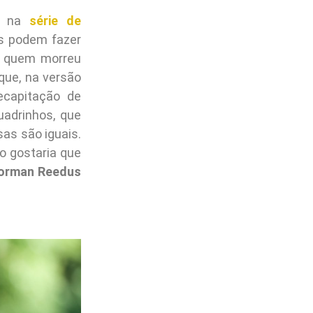
m na
série de
es podem fazer
re quem morreu
que, na versão
ecapitação de
adrinhos, que
sas são iguais.
co gostaria que
orman Reedus