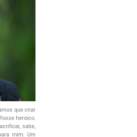
íamos que criar
 fosse heroico.
rificar, sabe,
 para mim. Um