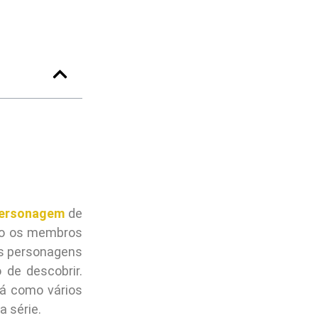
ersonagem
de
omo os membros
us personagens
de descobrir.
tá como vários
 série.