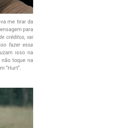
va me tirar da
 mensagem para
e créditos, vai
so fazer essa
duzam isso na
 não toque na
m “Hurt”.