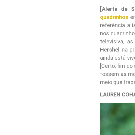
[Alerta de S
quadrinhos
em
referência a 
nos quadrinho
televisiva, 
Hershel
na pr
ainda está viv
[Certo, fim do
fossem as mo
meio que tra
LAUREN COHA