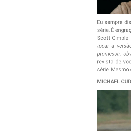
Eu sempre dis
série. É engr
Scott Gimple 
tocar a versã
promessa, obv
revista de v
série. Mesmo q
MICHAEL CUD