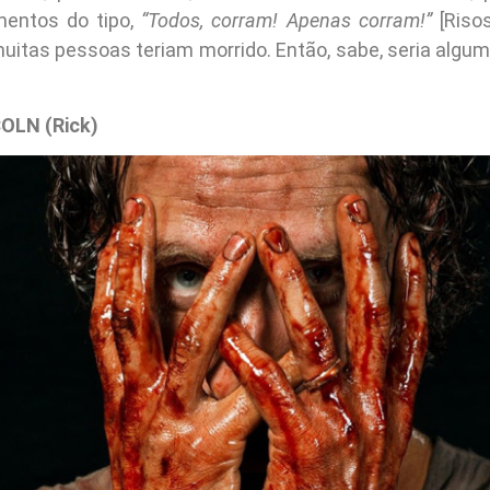
entos do tipo,
“Todos, corram! Apenas corram!”
[Riso
muitas pessoas teriam morrido. Então, sabe, seria algu
OLN (Rick)