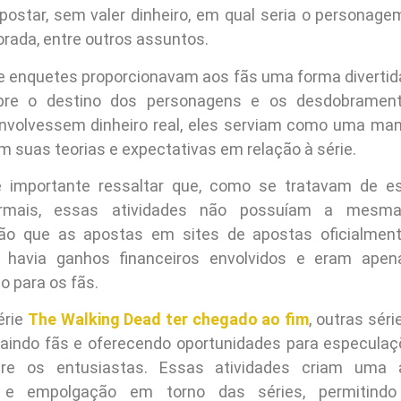
apostar, sem valer dinheiro, em qual seria o personage
rada, entre outros assuntos.
e enquetes proporcionavam aos fãs uma forma divertida 
bre o destino dos personagens e os desdobramen
volvessem dinheiro real, eles serviam como uma man
m suas teorias e expectativas em relação à série.
é importante ressaltar que, como se tratavam de e
ormais, essas atividades não possuíam a mesma
ão que as apostas em sites de apostas oficialmente
o havia ganhos financeiros envolvidos e eram ape
o para os fãs.
érie
The Walking Dead ter chegado ao fim
, outras séri
aindo fãs e oferecendo oportunidades para especula
tre os entusiastas. Essas atividades criam uma
 e empolgação em torno das séries, permitind