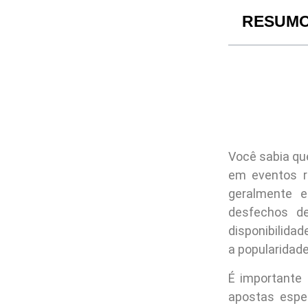
RESUM
Você sabia qu
em eventos r
geralmente e
desfechos d
disponibilida
a popularidad
É importante 
apostas espec