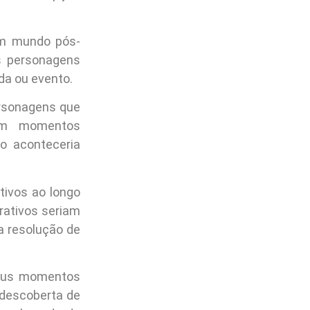
m mundo pós-
s personagens
da ou evento.
ersonagens que
em momentos
o aconteceria
tivos ao longo
rativos seriam
a resolução de
seus momentos
descoberta de