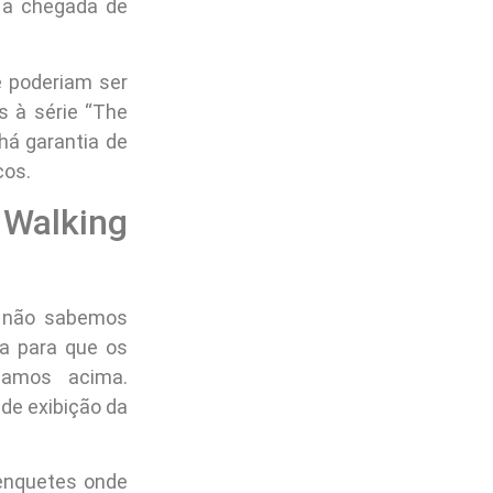
 a chegada de
 poderiam ser
s à série “The
há garantia de
cos.
 Walking
e não sabemos
ma para que os
namos acima.
de exibição da
 enquetes onde