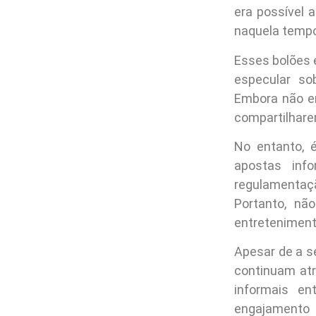
era possível 
naquela tempo
Esses bolões 
especular so
Embora não en
compartilhare
No entanto, 
apostas inf
regulamentaç
Portanto, nã
entreteniment
Apesar de a s
continuam atr
informais en
engajamento