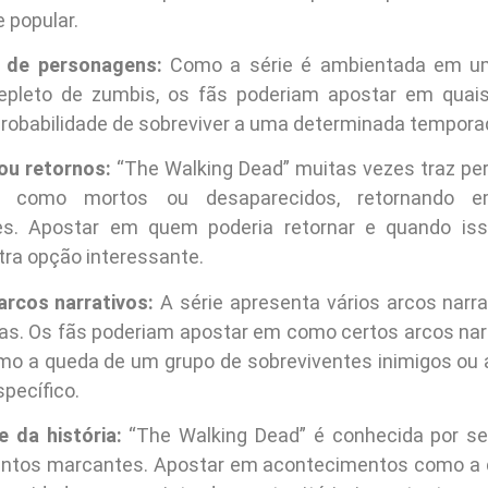
 popular.
a de personagens:
Como a série é ambientada em u
 repleto de zumbis, os fãs poderiam apostar em quai
probabilidade de sobreviver a uma determinada tempora
ou retornos:
“The Walking Dead” muitas vezes traz p
s como mortos ou desaparecidos, retornando 
es. Apostar em quem poderia retornar e quando iss
tra opção interessante.
rcos narrativos:
A série apresenta vários arcos narra
s. Os fãs poderiam apostar em como certos arcos nar
omo a queda de um grupo de sobreviventes inimigos ou 
pecífico.
 da história:
“The Walking Dead” é conhecida por 
ventos marcantes. Apostar em acontecimentos como a 