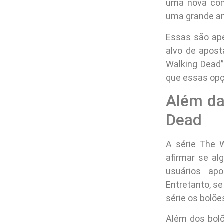
uma nova com
uma grande am
Essas são ap
alvo de apost
Walking Dead”
que essas opç
Além da
Dead
A série The 
afirmar se al
usuários ap
Entretanto, s
série os bolõe
Além dos bolõ