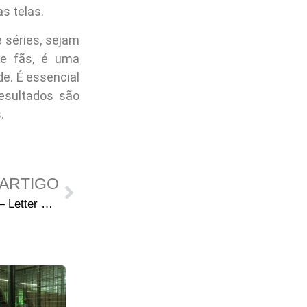
s telas.
 séries, sejam
re fãs, é uma
e. É essencial
esultados são
.
ARTIGO
The Walking Dead Deluxe 13 – Letter Hacks: Respondendo aos fãs