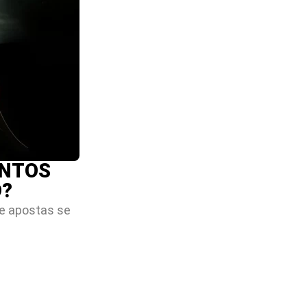
ENTOS
D?
de apostas se