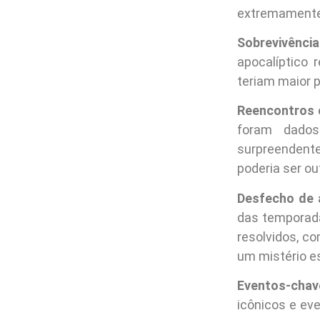
extremamente
Sobrevivênci
apocalíptico
teriam maior 
Reencontros 
foram dado
surpreendent
poderia ser ou
Desfecho de a
das temporada
resolvidos, c
um mistério es
Eventos-chave
icônicos e e