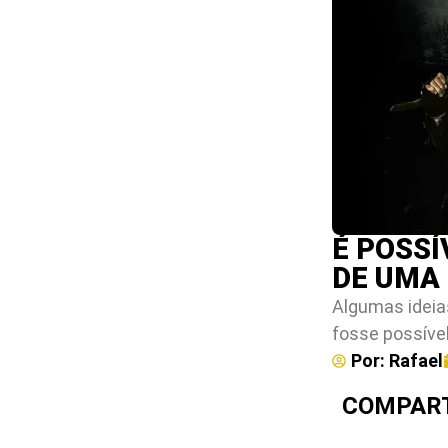
É POSS
DE UMA
Algumas ideia
fosse possíve
Por:
Rafael
COMPART