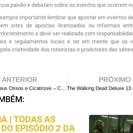
sua paixão e debatam sobre os eventos que ocorrem na
 sempre importante lembrar que apostar em eventos de
 em sites de apostas licenciados ou informais ent
entretenimento e deve ser realizada com responsabilidad
 leis e regulamentos locais e ter em mente que os r
ela criatividade dos roteiristas e produtores das séries
 ANTERIOR
PRÓXIMO 
FANFIC | Seus Ossos e Cicatrizes – Capítulo 6: Leste, Até a Última Bala
MBÉM:
A | TODAS AS
DO EPISÓDIO 2 DA