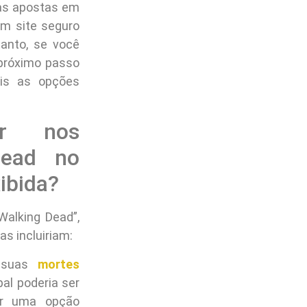
das apostas em
um site seguro
tanto, se você
 próximo passo
ais as opções
ar nos
Dead no
ibida?
Walking Dead”,
s incluiriam:
 suas
mortes
al poderia ser
er uma opção