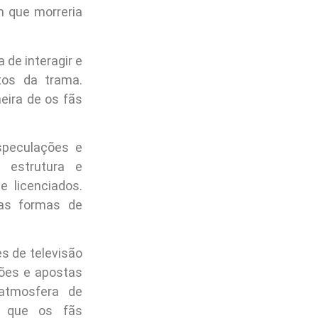
m que morreria
de interagir e
tos da trama.
eira de os fãs
speculações e
 estrutura e
 licenciados.
nas formas de
es de televisão
ções e apostas
 atmosfera de
o que os fãs