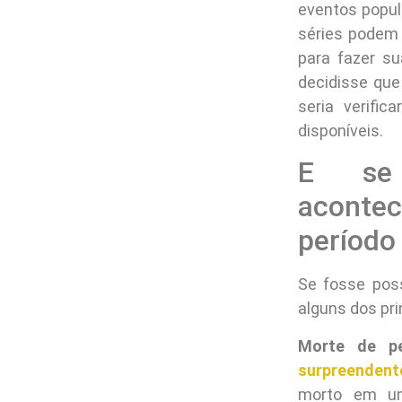
eventos popul
séries podem 
para fazer su
decidisse que
seria verifi
disponíveis.
E se 
aconte
período
Se fosse poss
alguns dos pri
Morte de per
surpreendent
morto em um