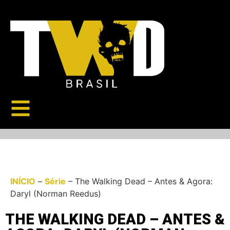
INÍCIO
–
Série
–
The Walking Dead – Antes & Agora:
Daryl (Norman Reedus)
THE WALKING DEAD – ANTES &