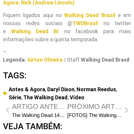
Agora: Rick (Andrew Lincoln)
Fiquem ligados aqui no
Walking Dead Brasil
e em
nossas redes sociais @
TWDBrasil
no twitter
e
Walking Dead Br
no facebook para mais
informações sobre a quinta temporada.
–
Legenda:
Airton Oliveira
/ Staff
Walking Dead Brasil
TAGS:
Antes & Agora
,
Daryl Dixon
,
Norman Reedus
,
Série
,
The Walking Dead
,
Vídeo
ARTIGO ANTERIOR
PRÓXIMO ARTIGO
The Walking Dead 147: Prévia da edição
[FOTOS] The Walking Dead 6ª Temporada: Promocionais e bastidores do episódio 1
VEJA TAMBÉM: