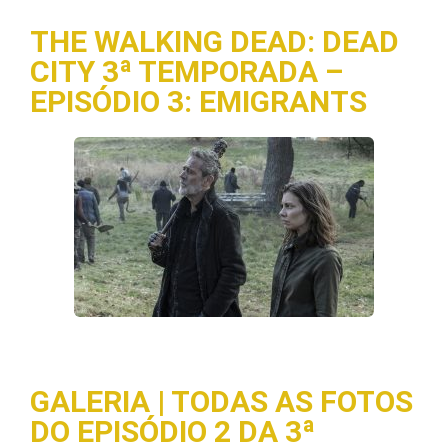
THE WALKING DEAD: DEAD
CITY 3ª TEMPORADA –
EPISÓDIO 3: EMIGRANTS
GALERIA | TODAS AS FOTOS
DO EPISÓDIO 2 DA 3ª