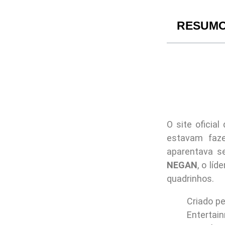
RESUM
O site oficial
estavam faz
aparentava s
NEGAN
, o lí
quadrinhos.
Criado p
Entertai