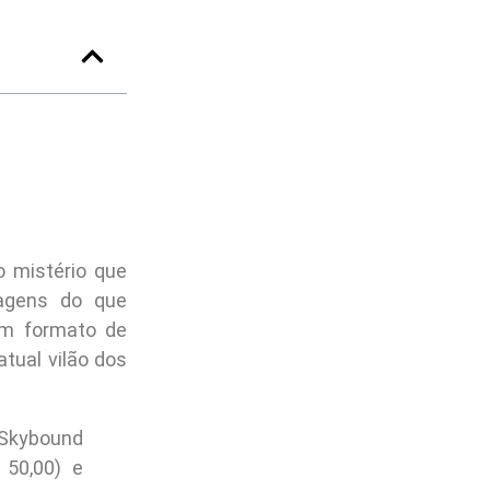
o mistério que
agens do que
em formato de
atual vilão dos
 Skybound
 50,00) e