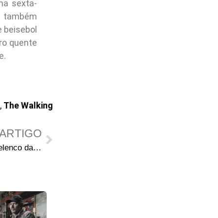
ma sexta-
an também
e beisebol
ro quente
e.
,
The Walking
ARTIGO
Andrew J. West entra para o elenco da 4ª temporada de The Walking Dead