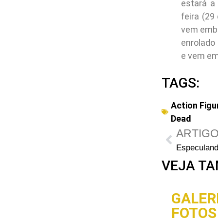
estará a
feira (2
vem embal
enrolado
e vem em
TAGS:
Action Figu
Dead
ARTIGO
VEJA TA
GALERI
FOTOS 