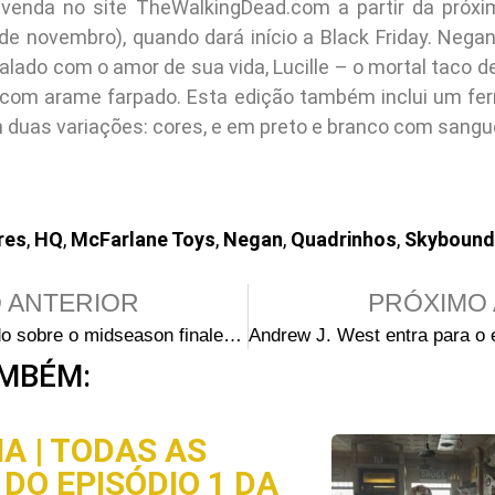
 venda no site TheWalkingDead.com a partir da próxi
9 de novembro), quando dará início a Black Friday. Neg
ado com o amor de sua vida, Lucille – o mortal taco d
 com arame farpado. Esta edição também inclui um fer
 duas variações: cores, e em preto e branco com sangu
res
,
HQ
,
McFarlane Toys
,
Negan
,
Quadrinhos
,
Skybound
 ANTERIOR
PRÓXIMO 
Especulando sobre o midseason finale da 4ª temporada de The Walking Dead: O Governador irá morrer?
MBÉM:
A | TODAS AS
DO EPISÓDIO 1 DA