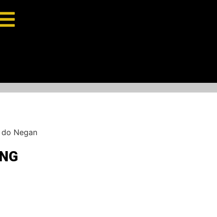
e do Negan
ING