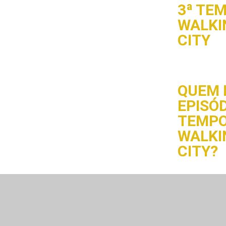
3ª TE
WALKI
CITY
QUEM 
EPISÓD
TEMPO
WALKI
CITY?