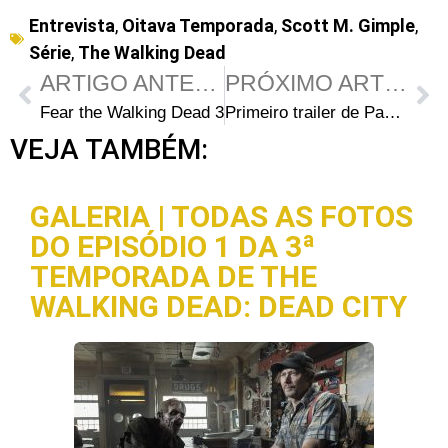
Entrevista
,
Oitava Temporada
,
Scott M. Gimple
,
Série
,
The Walking Dead
ARTIGO ANTERIOR
PRÓXIMO ARTIGO
Fear the Walking Dead 3ª Temporada: Por dentro do ep
Primeiro trailer de Pantera Negra com Danai Gurira
VEJA TAMBÉM:
GALERIA | TODAS AS FOTOS
DO EPISÓDIO 1 DA 3ª
TEMPORADA DE THE
WALKING DEAD: DEAD CITY