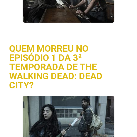
QUEM MORREU NO
EPISÓDIO 1 DA 3ª
TEMPORADA DE THE
WALKING DEAD: DEAD
CITY?