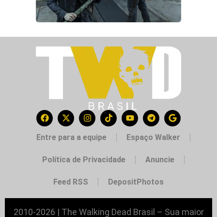
Entre para a equipe
Espaço Walker
Política de Privacidade
Anuncie
Feed RSS
DepositPhotos
2010-2026 | The Walking Dead Brasil – Sua maior