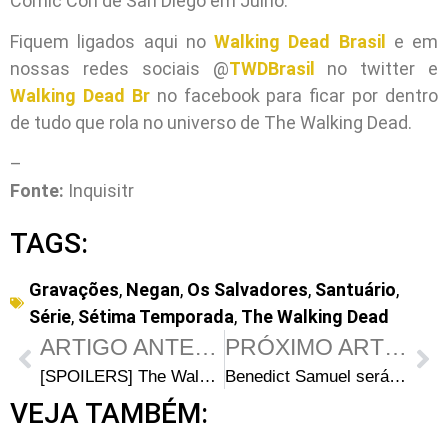
Comic Con de San Diego em Julho.
Fiquem ligados aqui no
Walking Dead Brasil
e em
nossas redes sociais @
TWDBrasil
no twitter e
Walking Dead Br
no facebook para ficar por dentro
de tudo que rola no universo de The Walking Dead.
–
Fonte:
Inquisitr
TAGS:
Gravações
,
Negan
,
Os Salvadores
,
Santuário
,
Série
,
Sétima Temporada
,
The Walking Dead
ARTIGO ANTERIOR
PRÓXIMO ARTIGO
[SPOILERS] The Walking Dead 156 – Discussão
Benedict Samuel será o Chapeleiro Louco na 3ª temporada de Gotham
VEJA TAMBÉM: