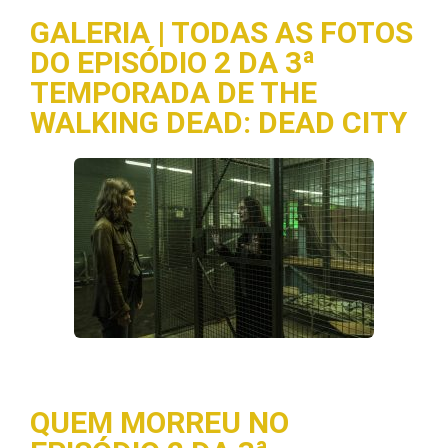
GALERIA | TODAS AS FOTOS
DO EPISÓDIO 2 DA 3ª
TEMPORADA DE THE
WALKING DEAD: DEAD CITY
QUEM MORREU NO