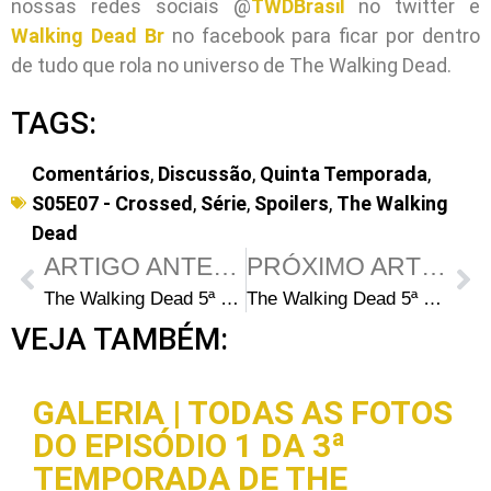
nossas redes sociais @
TWDBrasil
no twitter e
Walking Dead Br
no facebook para ficar por dentro
de tudo que rola no universo de The Walking Dead.
TAGS:
Comentários
,
Discussão
,
Quinta Temporada
,
S05E07 - Crossed
,
Série
,
Spoilers
,
The Walking
Dead
ARTIGO ANTERIOR
PRÓXIMO ARTIGO
The Walking Dead 5ª Temporada: Análise antecipada do episódio S05E07 – “Crossed”
The Walking Dead 5ª Temporada Episódio 8 – Coda
VEJA TAMBÉM:
GALERIA | TODAS AS FOTOS
DO EPISÓDIO 1 DA 3ª
TEMPORADA DE THE