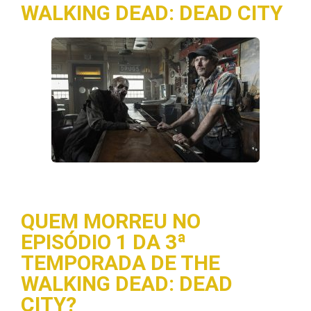
WALKING DEAD: DEAD CITY
QUEM MORREU NO
EPISÓDIO 1 DA 3ª
TEMPORADA DE THE
WALKING DEAD: DEAD
CITY?