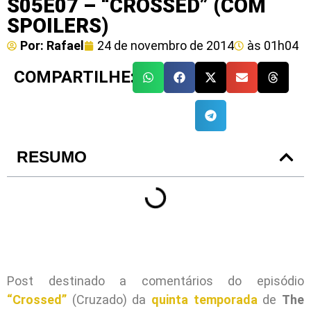
S05E07 – “CROSSED” (COM
SPOILERS)
Por:
Rafael
24 de novembro de 2014
às
01h04
COMPARTILHE:
RESUMO
Post destinado a comentários do episódio
“Crossed”
(Cruzado) da
quinta temporada
de
The