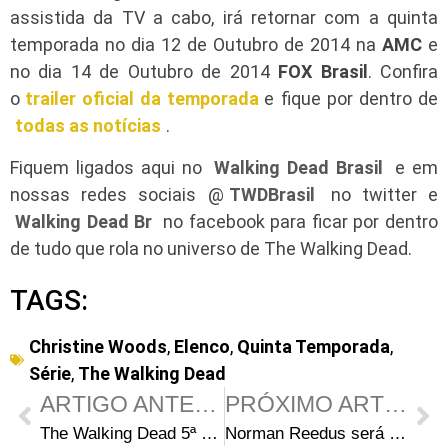
assistida da TV a cabo, irá retornar com a quinta
temporada no dia 12 de Outubro de 2014 na
AMC
e
no dia 14 de Outubro de 2014
FOX Brasil
. Confira
o
trailer oficial da temporada
e fique por dentro de
todas as notícias
.
Fiquem ligados aqui no
Walking Dead Brasil
e em
nossas redes sociais @
TWDBrasil
no twitter e
Walking Dead Br
no facebook para ficar por dentro
de tudo que rola no universo de The Walking Dead.
TAGS:
Christine Woods
,
Elenco
,
Quinta Temporada
,
Série
,
The Walking Dead
ARTIGO ANTERIOR
PRÓXIMO ARTIGO
The Walking Dead 5ª Temporada: Quem será a substituta de Andrea em Alexandria?
Norman Reedus será o personagem principal no novo jogo de Silent Hill