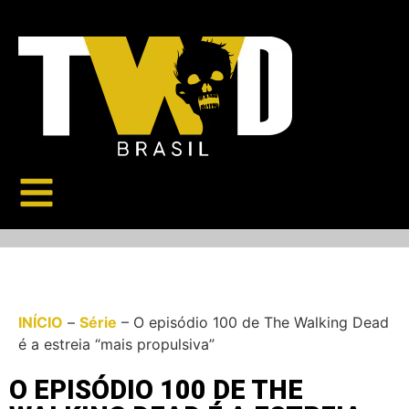
INÍCIO
–
Série
–
O episódio 100 de The Walking Dead
é a estreia “mais propulsiva”
O EPISÓDIO 100 DE THE