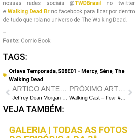
nossas redes sociais @
TWDBrasil
no twitter
e
Walking Dead Br
no facebook para ficar por dentro
de tudo que rola no universo de The Walking Dead.
–
Fonte:
Comic Book
TAGS:
Oitava Temporada
,
S08E01 - Mercy
,
Série
,
The
Walking Dead
ARTIGO ANTERIOR
PRÓXIMO ARTIGO
Jeffrey Dean Morgan quer a história da origem de Negan contada em um episódio de The Walking Dead
Walking Cast – Fear #27 – Episódios S03E15: Things Bad Begun e S03E16: Sleigh Ride
VEJA TAMBÉM:
GALERIA | TODAS AS FOTOS