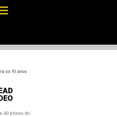
a os 10 anos
DEAD
DEO
 40 atores do