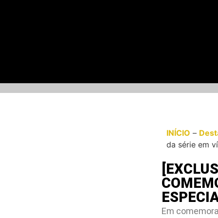
INÍCIO
–
Dest
da série em v
[EXCLUS
COMEMOR
ESPECI
Em comemoraçã