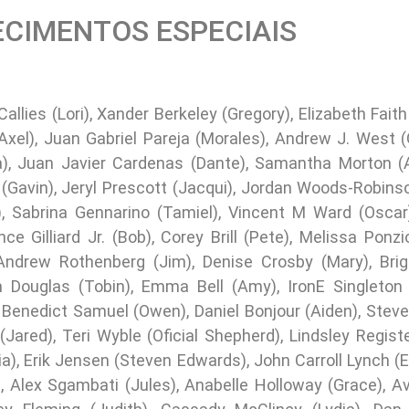
CIMENTOS ESPECIAIS
llies (Lori), Xander Berkeley (Gregory), Elizabeth Faith
xel), Juan Gabriel Pareja (Morales), Andrew J. West (
), Juan Javier Cardenas (Dante), Samantha Morton (A
(Gavin), Jeryl Prescott (Jacqui), Jordan Woods-Robinson
 Sabrina Gennarino (Tamiel), Vincent M Ward (Oscar
ce Gilliard Jr. (Bob), Corey Brill (Pete), Melissa Ponzi
Andrew Rothenberg (Jim), Denise Crosby (Mary), Bri
on Douglas (Tobin), Emma Bell (Amy), IronE Singleton 
 Benedict Samuel (Owen), Daniel Bonjour (Aiden), Steve
Jared), Teri Wyble (Oficial Shepherd), Lindsley Regist
ia), Erik Jensen (Steven Edwards), John Carroll Lynch (
, Alex Sgambati (Jules), Anabelle Holloway (Grace), A