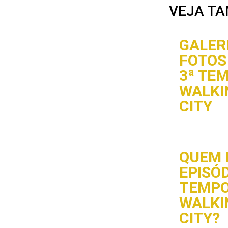
VEJA TA
GALERI
FOTOS 
3ª TE
WALKI
CITY
QUEM 
EPISÓD
TEMPO
WALKI
CITY?