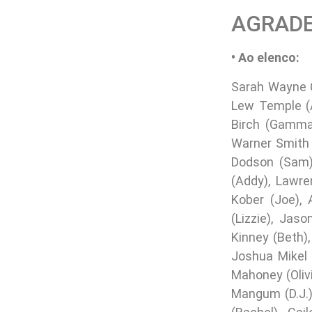
AGRADE
• Ao elenco:
Sarah Wayne Ca
Lew Temple (A
Birch (Gamma
Warner Smith 
Dodson (Sam),
(Addy), Lawren
Kober (Joe), 
(Lizzie), Jas
Kinney (Beth),
Joshua Mikel (
Mahoney (Oliv
Mangum (D.J.)