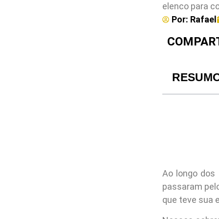
elenco para co
Por:
Rafael
COMPART
RESUM
Ao longo dos
passaram pel
que teve sua 