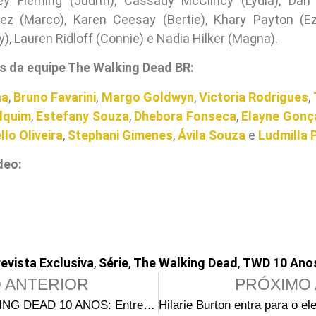
ley Fleming (Judith), Cassady McClincy (Lydia), Dan 
z (Marco), Karen Ceesay (Bertie), Khary Payton (Eze
), Lauren Ridloff (Connie) e Nadia Hilker (Magna).
 da equipe The Walking Dead BR:
ha
,
Bruno Favarini
,
Margo Goldwyn
,
Victoria Rodrigues
,
lquim
,
Estefany Souza
,
Dhebora Fonseca
,
Elayne Gonç
lo Oliveira
,
Stephani Gimenes
,
Ávila Souza
e
Ludmilla 
deo:
evista Exclusiva
,
Série
,
The Walking Dead
,
TWD 10 Ano
 ANTERIOR
PRÓXIMO 
THE WALKING DEAD 10 ANOS: Entrevista exclusiva com Samantha Morton (Alpha)