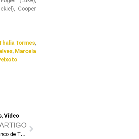
Fogler (Luke),
kiel), Cooper
Thalia Tormes
,
alves
,
Marcela
Peixoto
.
s
,
Vídeo
ARTIGO
Hilarie Burton entra para o elenco de The Walking Dead e interpretará Lucille