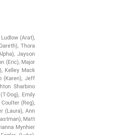
 Ludlow (Arat),
Gareth), Thora
lpha), Jayson
 (Eric), Major
), Kelley Mack
o (Karen), Jeff
ghton Sharbino
(T-Dog), Emily
 Coulter (Reg),
er (Laura), Ann
Eastman), Matt
vianna Mynhier