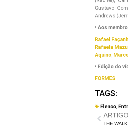
(Rachel), Cai
Gustavo Gome
Andrews (Jerry
• Aos membros
Rafael Façan
Rafaela Mazu
Aquino
,
Marcel
• Edição do ví
FORMES
TAGS:
Elenco
,
Entr
ARTIGO