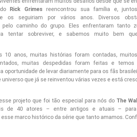
viventes enfrentaram muitos desafios desde que se e
ando
Rick Grimes
reencontrou sua família e, juntos
e os seguiriam por vários anos. Diversos obst
 pelo caminho do grupo. Eles enfrentaram tanto 
a tentar sobreviver, e sabemos muito bem q
s 10 anos, muitas histórias foram contadas, muito
ntados, muitas despedidas foram feitas e temos
a oportunidade de levar diariamente para os fãs brasile
 universo que já se reinventou várias vezes e está cre
 esse projeto que foi tão especial para nós do
The Wal
is de 40 atores – entre antigos e atuais – para
sse marco histórico da série que tanto amamos. Confi