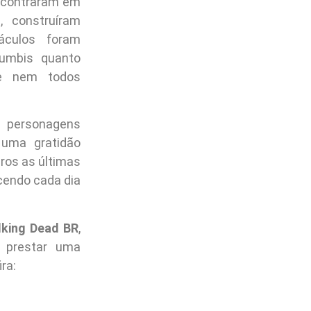
ncontraram em
, construíram
áculos foram
zumbis quanto
ue nem todos
s personagens
 uma gratidão
iros as últimas
scendo cada dia
king Dead BR
,
 prestar uma
ra: