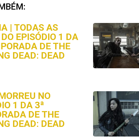
MBÉM:
A | TODAS AS
DO EPISÓDIO 1 DA
MPORADA DE THE
NG DEAD: DEAD
MORREU NO
IO 1 DA 3ª
RADA DE THE
NG DEAD: DEAD