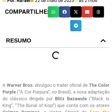
Por:
Rafael
22 de maio de 2023
às
21h06
COMPARTILHE:
RESUMO
A
Warner Bros.
divulgou o trailer oficial de
The Color
Purple
(“A Cor Púrpura”, no Brasil), a nova adaptação
do clássico dirigida por
Blitz Bazawule
(“Black Is
King”, “The Burial of Kojo”) que conta com os atores