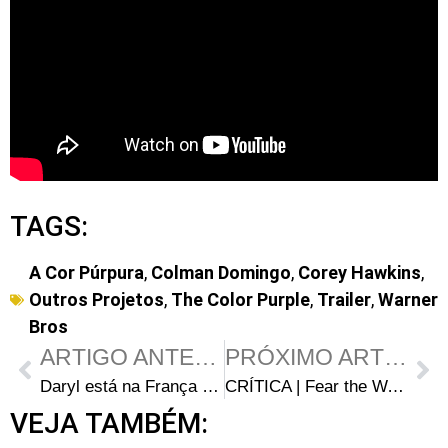
TAGS:
A Cor Púrpura
,
Colman Domingo
,
Corey Hawkins
,
Outros Projetos
,
The Color Purple
,
Trailer
,
Warner
Bros
ARTIGO ANTERIOR
PRÓXIMO ARTIGO
Daryl está na França no teaser “em produção” da série The Walking Dead: Daryl Dixon
CRÍTICA | Fear the Walking Dead S08E02 – “Blue Jay”: June Rambo
VEJA TAMBÉM: