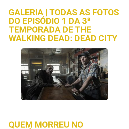
GALERIA | TODAS AS FOTOS
DO EPISÓDIO 1 DA 3ª
TEMPORADA DE THE
WALKING DEAD: DEAD CITY
QUEM MORREU NO