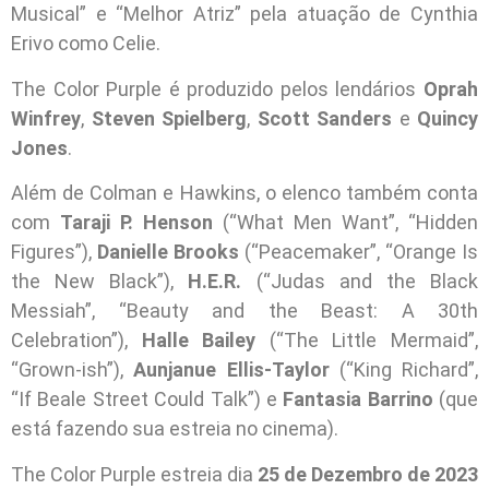
Musical” e “Melhor Atriz” pela atuação de Cynthia
Erivo como Celie.
The Color Purple é produzido pelos lendários
Oprah
Winfrey
,
Steven Spielberg
,
Scott Sanders
e
Quincy
Jones
.
Além de Colman e Hawkins, o elenco também conta
com
Taraji P. Henson
(“What Men Want”, “Hidden
Figures”),
Danielle Brooks
(“Peacemaker”, “Orange Is
the New Black”),
H.E.R.
(“Judas and the Black
Messiah”, “Beauty and the Beast: A 30th
Celebration”),
Halle Bailey
(“The Little Mermaid”,
“Grown-ish”),
Aunjanue Ellis-Taylor
(“King Richard”,
“If Beale Street Could Talk”) e
Fantasia Barrino
(que
está fazendo sua estreia no cinema).
The Color Purple estreia dia
25 de Dezembro de 2023