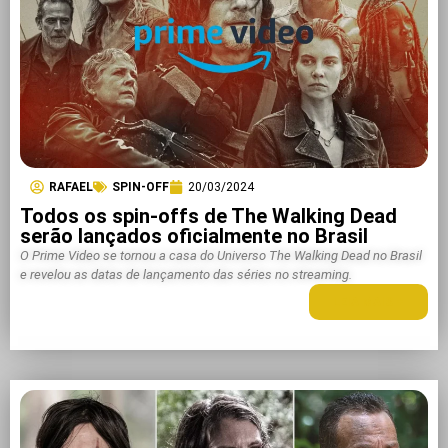
RAFAEL
SPIN-OFF
20/03/2024
Todos os spin-offs de The Walking Dead
serão lançados oficialmente no Brasil
O Prime Video se tornou a casa do Universo The Walking Dead no Brasil
e revelou as datas de lançamento das séries no streaming.
LEIA MAIS +