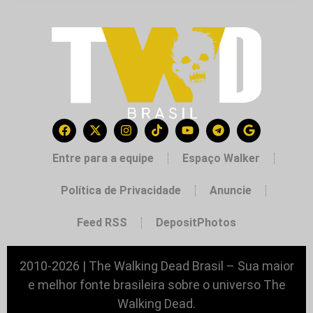
Entre para a equipe
Espaço Walker
Política de Privacidade
Anuncie
Feed RSS
DepositPhotos
2010-2026 | The Walking Dead Brasil – Sua maior
e melhor fonte brasileira sobre o universo The
Walking Dead.