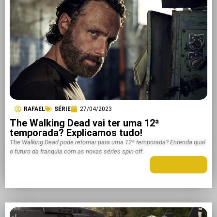
RAFAEL
SÉRIE
27/04/2023
The Walking Dead vai ter uma 12ª
temporada? Explicamos tudo!
The Walking Dead pode retornar para uma 12ª temporada? Entenda qual
o futuro da franquia com as novas séries spin-off.
LEIA MAIS +