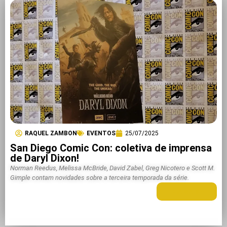
RAQUEL ZAMBON
EVENTOS
25/07/2025
San Diego Comic Con: coletiva de imprensa
de Daryl Dixon!
Norman Reedus, Melissa McBride, David Zabel, Greg Nicotero e Scott M.
Gimple contam novidades sobre a terceira temporada da série.
LEIA MAIS +