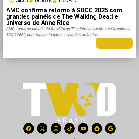
RAFAEL
EVENTOS
10/07/2025
AMC confirma retorno à SDCC 2025 com
grandes painéis de The Walking Dead e
universo de Anne Rice
AMC confirma painéis de Daryl Dixon T3 e Interview with the Vampire na
SDCC 2025, com trailers inéditos e grandes anúncios.
LEIA MAIS +