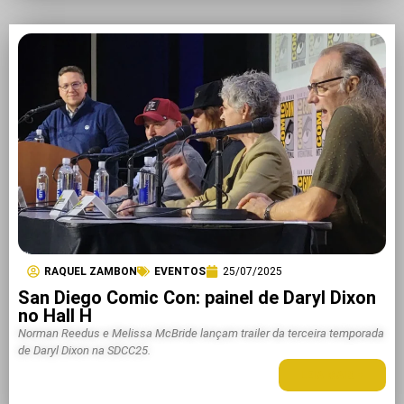
RAQUEL ZAMBON
EVENTOS
25/07/2025
San Diego Comic Con: painel de Daryl Dixon
no Hall H
Norman Reedus e Melissa McBride lançam trailer da terceira temporada
de Daryl Dixon na SDCC25.
LEIA MAIS +