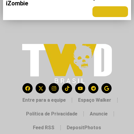
iZombie
LEIA MAIS +
Entre para a equipe
Espaço Walker
Política de Privacidade
Anuncie
Feed RSS
DepositPhotos