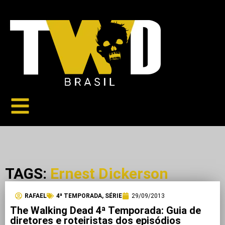
TAGS:
Ernest Dickerson
RAFAEL
4ª TEMPORADA
,
SÉRIE
29/09/2013
The Walking Dead 4ª Temporada: Guia de
diretores e roteiristas dos episódios