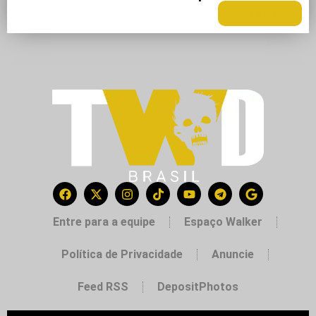
LEIA MAIS +
Entre para a equipe
Espaço Walker
Política de Privacidade
Anuncie
Feed RSS
DepositPhotos