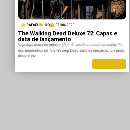
RAFAEL
HQ
07/08/2023
The Walking Dead Deluxe 72: Capas e
data de lançamento
Veja aqui todas as informações da versão colorida da edição 72
dos quadrinhos de The Walking Dead: data de lançamento, capas,
preço e etc.
LEIA MAIS +