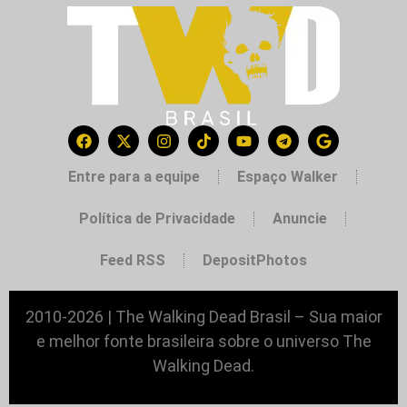
Entre para a equipe
Espaço Walker
Política de Privacidade
Anuncie
Feed RSS
DepositPhotos
2010-2026 | The Walking Dead Brasil – Sua maior
e melhor fonte brasileira sobre o universo The
Walking Dead.