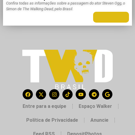
Confira todas as informações sobre a passagem do ator Steven Ogg, o
Simon de The Walking Dead, pelo Brasil.
LEIA MAIS +
Entre para a equipe
Espaço Walker
Política de Privacidade
Anuncie
Feed RSS
DepositPhotos