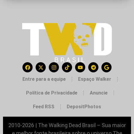
Entre para a equipe
Espaço Walker
Política de Privacidade
Anuncie
Feed RSS
DepositPhotos
2010-2026 | The Walking Dead Brasil – Sua maior
e melhor fonte brasileira sobre o universo The