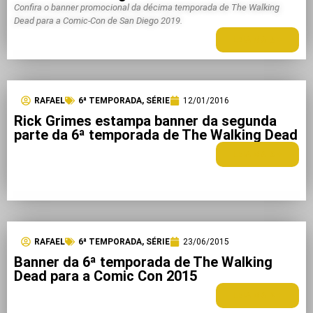
Confira o banner promocional da décima temporada de The Walking
Dead para a Comic-Con de San Diego 2019.
LEIA MAIS +
RAFAEL
6ª TEMPORADA
,
SÉRIE
12/01/2016
Rick Grimes estampa banner da segunda
parte da 6ª temporada de The Walking Dead
LEIA MAIS +
RAFAEL
6ª TEMPORADA
,
SÉRIE
23/06/2015
Banner da 6ª temporada de The Walking
Dead para a Comic Con 2015
LEIA MAIS +