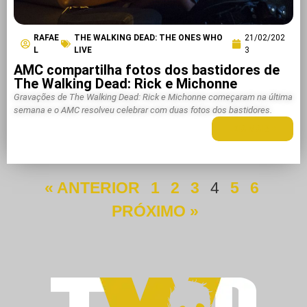
RAFAE
THE WALKING DEAD: THE ONES WHO
21/02/202
L
LIVE
3
AMC compartilha fotos dos bastidores de
The Walking Dead: Rick e Michonne
Gravações de The Walking Dead: Rick e Michonne começaram na última
semana e o AMC resolveu celebrar com duas fotos dos bastidores.
LEIA MAIS +
« ANTERIOR
1
2
3
4
5
6
PRÓXIMO »