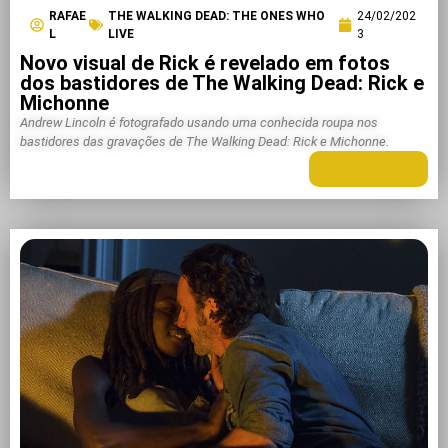
RAFAE
THE WALKING DEAD: THE ONES WHO
24/02/202
L
LIVE
3
Novo visual de Rick é revelado em fotos
dos bastidores de The Walking Dead: Rick e
Michonne
Andrew Lincoln é fotografado usando uma conhecida roupa nos
bastidores das gravações de The Walking Dead: Rick e Michonne.
LEIA MAIS +