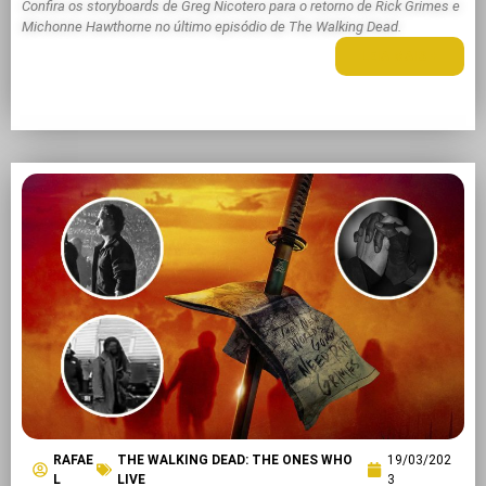
Confira os storyboards de Greg Nicotero para o retorno de Rick Grimes e
Michonne Hawthorne no último episódio de The Walking Dead.
LEIA MAIS +
RAFAE
THE WALKING DEAD: THE ONES WHO
19/03/202
L
LIVE
3