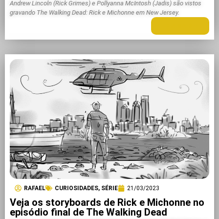
Andrew Lincoln (Rick Grimes) e Pollyanna McIntosh (Jadis) são vistos
gravando The Walking Dead: Rick e Michonne em New Jersey.
LEIA MAIS +
RAFAEL
CURIOSIDADES
,
SÉRIE
21/03/2023
Veja os storyboards de Rick e Michonne no
episódio final de The Walking Dead