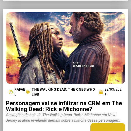
RAFAE
THE WALKING DEAD: THE ONES WHO
22/03/202
L
LIVE
3
Personagem vai se infiltrar na CRM em The
Walking Dead: Rick e Michonne?
Gravações de hoje de The Walking Dead: Rick e Michonne em New
Jersey acabou revelando demais sobre a história dessa personagem.
LEIA MAIS +