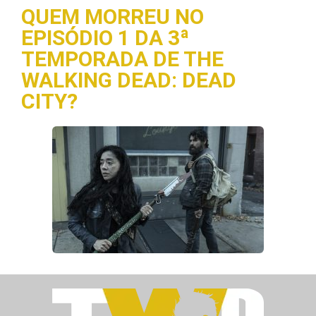
QUEM MORREU NO
EPISÓDIO 1 DA 3ª
TEMPORADA DE THE
WALKING DEAD: DEAD
CITY?