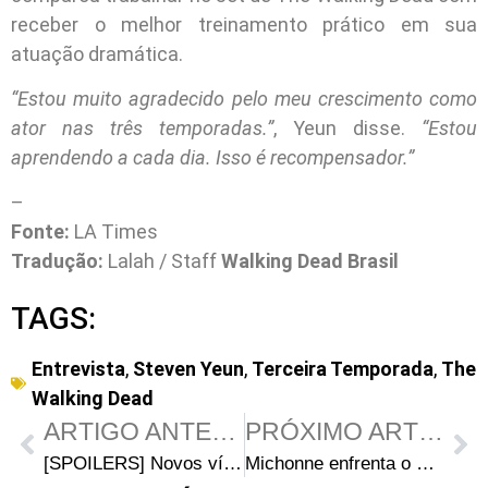
receber o melhor treinamento prático em sua
atuação dramática.
“Estou muito agradecido pelo meu crescimento como
ator nas três temporadas.”
, Yeun disse.
“Estou
aprendendo a cada dia. Isso é recompensador.”
–
Fonte:
LA Times
Tradução:
Lalah / Staff
Walking Dead Brasil
TAGS:
Entrevista
,
Steven Yeun
,
Terceira Temporada
,
The
Walking Dead
ARTIGO ANTERIOR
PRÓXIMO ARTIGO
[SPOILERS] Novos vídeos promocionais do episódio 05 – “Say the Word” revelam acontecimentos em Woodbury
Michonne enfrenta o Governador no segundo sneak peek do episódio 3×05 – “Say the Word”