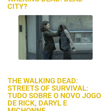
CITY?
THE WALKING DEAD:
STREETS OF SURVIVAL:
TUDO SOBRE O NOVO JOGO
DE RICK, DARYL E
MICHONNE