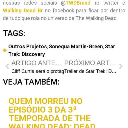
nossas redes sociais @
TWDBrasil
no twitter e
Walking Dead Br
no facebook para ficar por dentro
de tudo que rola no universo de The Walking Dead.
TAGS:
Outros Projetos
,
Sonequa Martin-Green
,
Star
Trek: Discovery
ARTIGO ANTERIOR
PRÓXIMO ARTIGO
Cliff Curtis será o protagonista dos quatro próximos fi
Trailer de Star Trek: Discovery com Sonequa Martin-Green
VEJA TAMBÉM:
QUEM MORREU NO
EPISÓDIO 3 DA 3ª
TEMPORADA DE THE
WALKING DEAD: DEAD