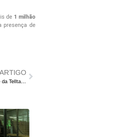
ais de
1 milhão
l a presença de
ARTIGO
The Walking Dead: The Game da Telltale Games chega em breve para Xbox One e PlayStation 4