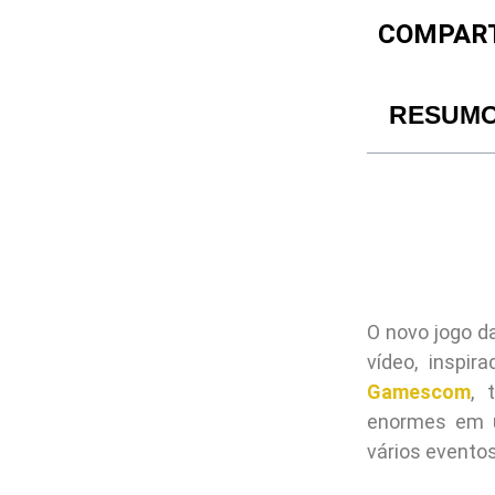
COMPART
RESUM
O novo jogo d
vídeo, inspir
Gamescom
, 
enormes em u
vários eventos