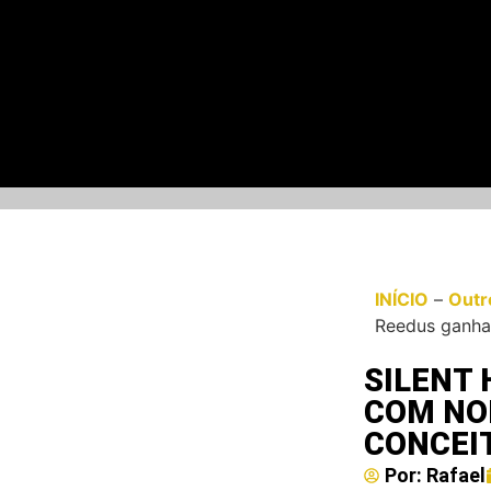
INÍCIO
–
Outr
Reedus ganha 
SILENT 
COM NO
CONCEI
Por:
Rafael