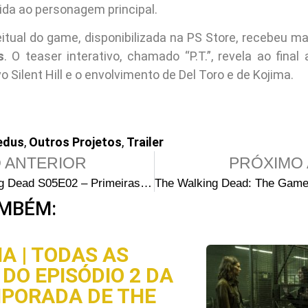
ida ao personagem principal.
tual do game, disponibilizada na PS Store, recebeu m
s
. O teaser interativo, chamado “P.T.”, revela ao fina
 Silent Hill e o envolvimento de Del Toro e de Kojima.
edus
,
Outros Projetos
,
Trailer
 ANTERIOR
PRÓXIMO 
The Walking Dead S05E02 – Primeiras imagens promocionais
MBÉM:
A | TODAS AS
DO EPISÓDIO 2 DA
MPORADA DE THE