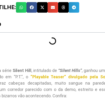
ILHE:
O
a série
Silent Hill
, intitulado de
“Silent Hills”
, ganhou um 
ado em “P.T.”, o
“Playable Teaser” divulgado pela S
traz cabeças decapitadas, muito sangue na pare
m corredor parecido com o da demo, estreito e es
 bizarros vão acontecendo. Confira: