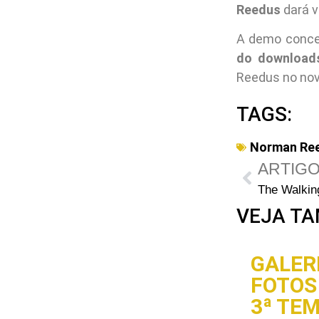
Reedus
dará v
A demo concei
do download
Reedus no novo
TAGS:
Norman Re
ARTIGO
VEJA TA
GALERI
FOTOS 
3ª TE