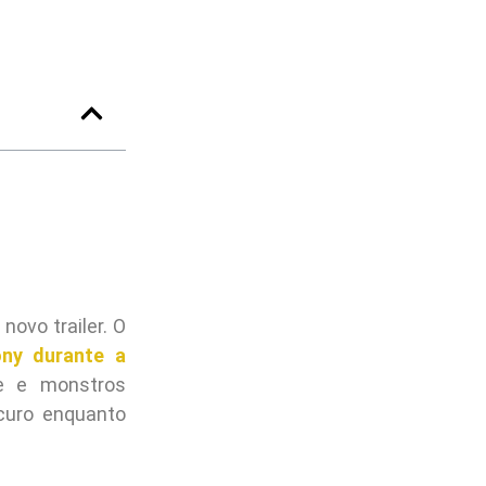
novo trailer. O
ony durante a
de e monstros
curo enquanto