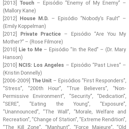
[2013]
Touch
– Episódio “Enemy of My Enemy” –
(Mallory Kane)
[2012]
House M.D.
– Episódio “Nobody’s Fault” –
(Emily Koppelman)
[2012]
Private Practice
– Episódio “Are You My
Mother?” – (Rose Filmore)
[2010]
Lie to Me
– Episódio “In the Red” – (Dr. Mary
Hanson)
[2010]
NCIS: Los Angeles
– Episódio “Past Lives” –
(Kristin Donnelly)
[2006-2009]
The Unit
– Episódios “First Responders”,
“Stress”, “200th Hour”, “True Believers”, “Non-
Permissive Environment”, “Security”, “Dedication”,
“SERE”, “Eating the Young”, “Exposure”,
“Unannounced”, “The Wall”, “Morale, Welfare and
Recreation”, “Change of Station”, “Extreme Rendition”,
“The Kill Zone”, “Manhunt”, “Force Majeure”, “Old