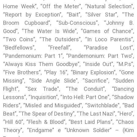
Home Week”, “Off the Meter”, “Natural Selection”,
“Report by Exception”, “Bait”, “Silver Star”, “The
Broom Cupboard”, “Sub-Conscious”, “Johnny B.
Good”, “The Water Is Wide”, “Games of Chance”,
“Two Coins”, “The Outsiders”, “In Loco Parentis”,
“Bedfellows”, “Freefall”, “Paradise Lost”,
“Pandemonium: Part 1”, “Pandemonium: Part Two”,
“Always Kiss Them Goodbye”, “Inside Out”, “M.P.s”,
“Five Brothers”, “Play 16”, “Binary Explosion”, “Gone
Missing”, “Side Angle Slide”, “Sacrifice”, “Sudden
Flight”, “Sex Trade”, “The Conduit”, “Dancing
Lessons”, “Inquisition”, “Into Hell: Part One”, “Shadow
Riders”, “Misled and Misguided”, “Switchblade”, “Bad
Beat”, “The Spear of Destiny”, “The Last Nazi”, “Hero”,
“Hill 60”, “Flesh & Blood”, “Best Laid Plans”, “Chaos
Theory”, “Endgame” e “Unknown Soldier” – (Kim