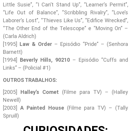
Little Susie”, “I Can’t Stand Up”, “Learner’s Permit”,
“Life Out of Balance”, “Scribbling Rivalry”, “Love’s
Laborer’s Lost”, “Thieves Like Us”, “Edifice Wrecked”,
“The Other End of the Telescope” e “Moving On” –
(Carla Aldrich)
[1995]
Law & Order
– Episódio “Pride” – (Senhora
Barnett)
[1994]
Beverly Hills, 90210
– Episódio “Cuffs and
Links” – (Policial #1)
OUTROS TRABALHOS:
[2005]
Halley’s Comet
(Filme para TV) – (Halley
Newell)
[2003]
A Painted House
(Filme para TV) – (Tally
Spruill)
CURIOSIDADES: