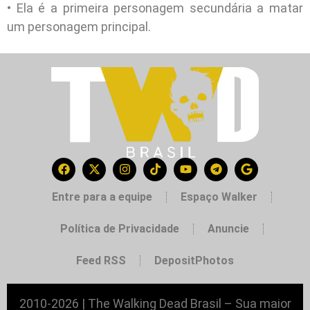
• Ela é a primeira personagem secundária a matar
um personagem principal.
Entre para a equipe
Espaço Walker
Política de Privacidade
Anuncie
Feed RSS
DepositPhotos
2010-2026 | The Walking Dead Brasil – Sua maior