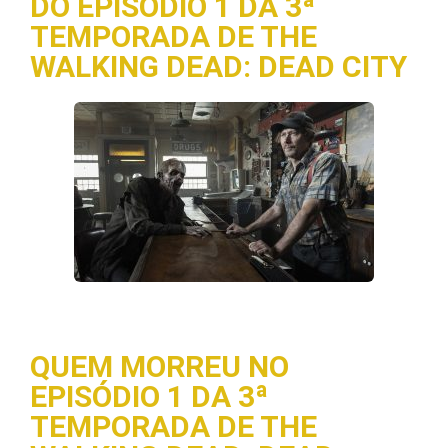
DO EPISÓDIO 1 DA 3ª
TEMPORADA DE THE
WALKING DEAD: DEAD CITY
QUEM MORREU NO
EPISÓDIO 1 DA 3ª
TEMPORADA DE THE