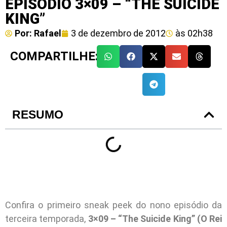
EPISÓDIO 3×09 – “THE SUICIDE
KING”
Por:
Rafael
3 de dezembro de 2012
às
02h38
COMPARTILHE:
RESUMO
Confira o primeiro sneak peek do nono episódio da
terceira temporada,
3×09 – “The Suicide King” (O Rei