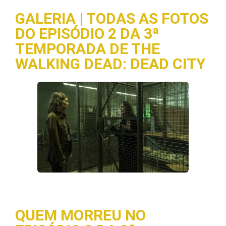
GALERIA | TODAS AS FOTOS
DO EPISÓDIO 2 DA 3ª
TEMPORADA DE THE
WALKING DEAD: DEAD CITY
QUEM MORREU NO