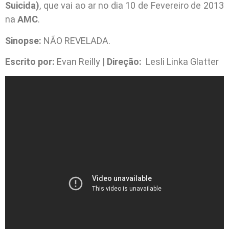
Suicida)
, que vai ao ar no dia 10 de Fevereiro de 2013
na
AMC
.
Sinopse:
NÃO REVELADA.
Escrito por:
Evan Reilly |
Direção:
Lesli Linka Glatter