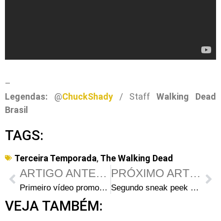
–
Legendas:
@
ChuckShady
/ Staff
Walking Dead
Brasil
TAGS:
Terceira Temporada
,
The Walking Dead
ARTIGO ANTERIOR
PRÓXIMO ARTIGO
Primeiro vídeo promocional do episódio 3×09 – “The Suicide King”
Segundo sneak peek do episódio 3×09 – “The Suicide King” – A prisão tem novos habitantes
VEJA TAMBÉM: