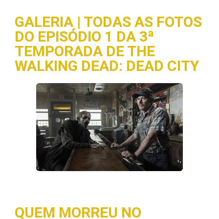
GALERIA | TODAS AS FOTOS
DO EPISÓDIO 1 DA 3ª
TEMPORADA DE THE
WALKING DEAD: DEAD CITY
QUEM MORREU NO