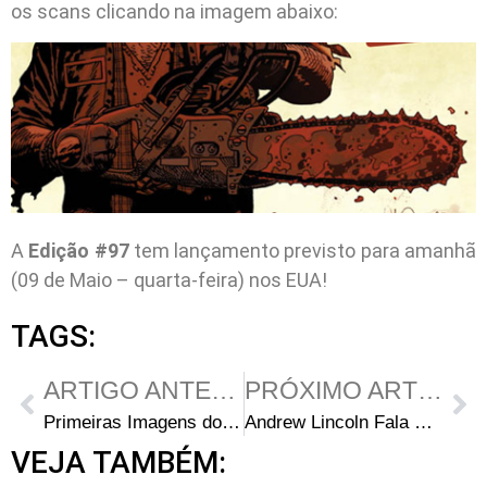
os scans clicando na imagem abaixo:
A
Edição #97
tem lançamento previsto para amanhã
(09 de Maio – quarta-feira) nos EUA!
TAGS:
ARTIGO ANTERIOR
PRÓXIMO ARTIGO
Primeiras Imagens do Set da 3ª Temporada Mostra Michonne
Andrew Lincoln Fala Sobre Seu Amor por Walking Dead
VEJA TAMBÉM: