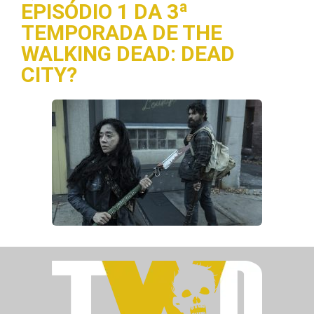
EPISÓDIO 1 DA 3ª
TEMPORADA DE THE
WALKING DEAD: DEAD
CITY?