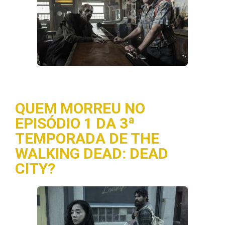
QUEM MORREU NO
EPISÓDIO 1 DA 3ª
TEMPORADA DE THE
WALKING DEAD: DEAD
CITY?