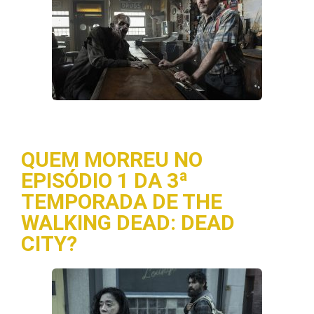
QUEM MORREU NO
EPISÓDIO 1 DA 3ª
TEMPORADA DE THE
WALKING DEAD: DEAD
CITY?