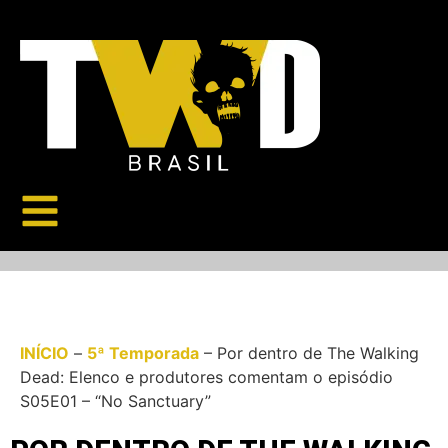
INÍCIO
–
5ª Temporada
–
Por dentro de The Walking
Dead: Elenco e produtores comentam o episódio
S05E01 – “No Sanctuary”