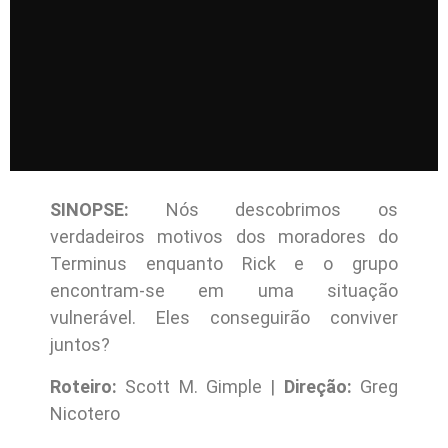
SINOPSE:
Nós descobrimos os
verdadeiros motivos dos moradores do
Terminus enquanto Rick e o grupo
encontram-se em uma situação
vulnerável. Eles conseguirão conviver
juntos?
Roteiro:
Scott M. Gimple |
Direção:
Greg
Nicotero