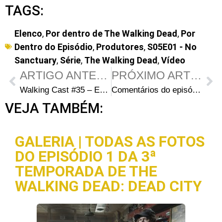
TAGS:
Elenco
,
Por dentro de The Walking Dead
,
Por
Dentro do Episódio
,
Produtores
,
S05E01 - No
Sanctuary
,
Série
,
The Walking Dead
,
Vídeo
ARTIGO ANTERIOR
PRÓXIMO ARTIGO
Walking Cast #35 – Episódio S05E01: No Sanctuary
Comentários do episódio S05E02 – “Strangers” (COM SPOILERS)
VEJA TAMBÉM:
GALERIA | TODAS AS FOTOS
DO EPISÓDIO 1 DA 3ª
TEMPORADA DE THE
WALKING DEAD: DEAD CITY