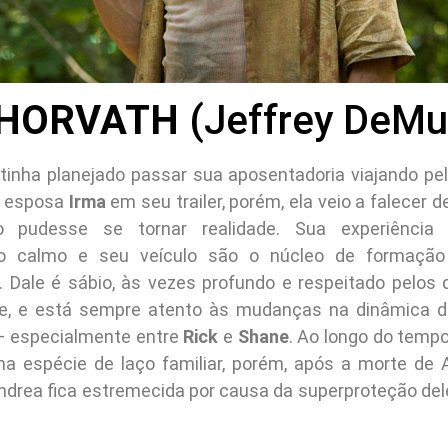
 HORVATH
(Jeffrey DeMu
tinha planejado passar sua aposentadoria viajando pel
a esposa
Irma
em seu trailer, porém, ela veio a falecer 
 pudesse se tornar realidade. Sua experiência 
o calmo e seu veículo são o núcleo de formação
. Dale é sábio, às vezes profundo e respeitado pelos 
nte, e está sempre atento às mudanças na dinâmica 
– especialmente entre
Rick
e
Shane
. Ao longo do tempo
a espécie de laço familiar, porém, após a morte de 
Andrea fica estremecida por causa da superproteção del