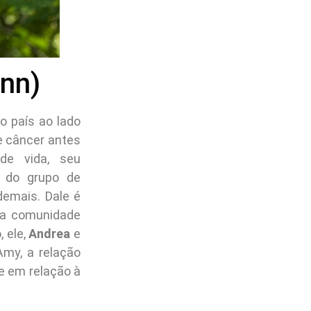
nn)
o país ao lado
de câncer antes
de vida, seu
 do grupo de
demais. Dale é
da comunidade
, ele,
Andrea
e
Amy, a relação
e em relação à