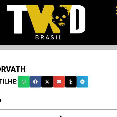
ORVATH
ILHE:
O