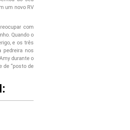
 em um novo RV
preocupar com
inho. Quando o
igo, e os três
 pedreira nos
 Amy durante o
 de “posto de
: