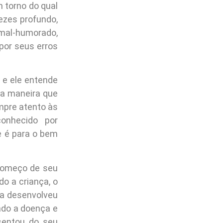
m torno do qual
ezes profundo,
 mal-humorado,
por seus erros
 e ele entende
ma maneira que
mpre atento às
onhecido por
e é para o bem
começo de seu
o a criança, o
la desenvolveu
tado a doença e
osentou do seu