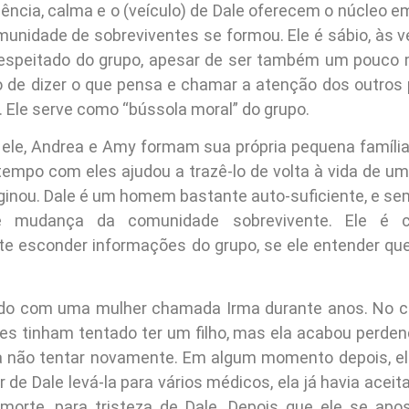
iência, calma e o (veículo) de Dale oferecem o núcleo e
unidade de sobreviventes se formou. Ele é sábio, às v
respeitado do grupo, apesar de ser também um pouco
de dizer o que pensa e chamar a atenção dos outros 
 Ele serve como “bússola moral” do grupo.
ele, Andrea e Amy formam sua própria pequena família
tempo com eles ajudou a trazê-lo de volta à vida de u
ginou. Dale é um homem bastante auto-suficiente, e se
e mudança da comunidade sobrevivente. Ele é c
e esconder informações do grupo, se ele entender qu
ado com uma mulher chamada Irma durante anos. No 
es tinham tentado ter um filho, mas ela acabou perdend
a não tentar novamente. Em algum momento depois, e
 de Dale levá-la para vários médicos, ela já havia acei
morte, para tristeza de Dale. Depois que ele se ap