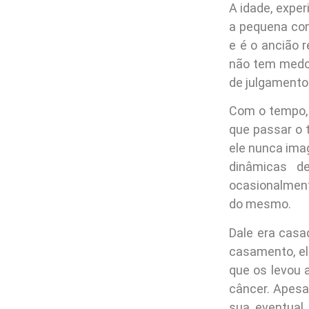
A idade, exper
a pequena com
e é o ancião 
não tem medo 
de julgamento.
Com o tempo, 
que passar o 
ele nunca ima
dinâmicas d
ocasionalment
do mesmo.
Dale era cas
casamento, el
que os levou 
câncer. Apesar
sua eventual 