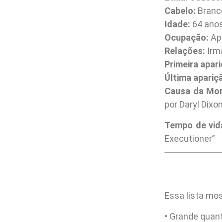
Cabelo:
Branc
Idade:
64 ano
Ocupação:
Ap
Relações:
Irm
Primeira apari
Última apariç
Causa da Mor
por Daryl Dixo
Tempo de vida
Executioner”
Essa lista mo
• Grande quan