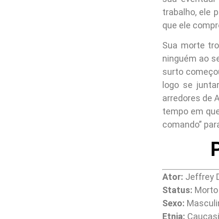
trabalho, ele
que ele compr
Sua morte tr
ninguém ao se
surto começou
logo se junt
arredores de 
tempo em que
comando” para
Ator:
Jeffrey
Status:
Morto
Sexo:
Masculi
Etnia:
Caucasi