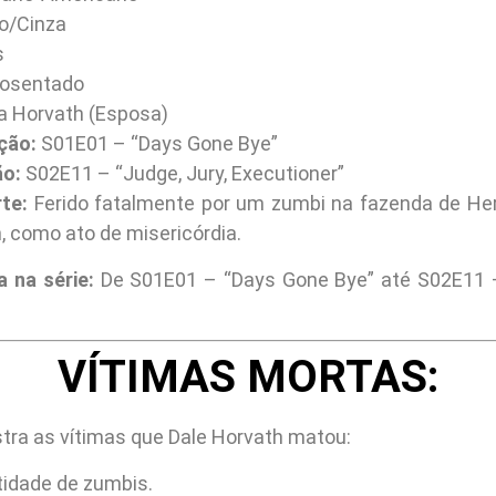
o/Cinza
s
osentado
a Horvath (Esposa)
ção:
S01E01 – “Days Gone Bye”
ão:
S02E11 – “Judge, Jury, Executioner”
te:
Ferido fatalmente por um zumbi na fazenda de Her
n, como ato de misericórdia.
 na série:
De S01E01 – “Days Gone Bye” até S02E11 –
VÍTIMAS MORTAS:
stra as vítimas que Dale Horvath matou:
tidade de zumbis.