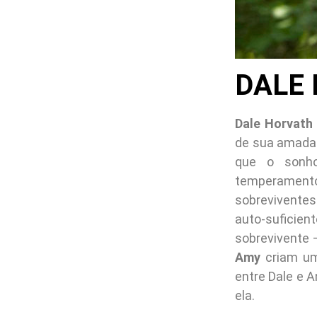
DALE
Dale Horvath
de sua amad
que o sonho
temperament
sobreviventes
auto-suficie
sobrevivente 
Amy
criam um
entre Dale e 
ela.