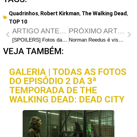
Quadrinhos
,
Robert Kirkman
,
The Walking Dead
,
TOP 10
ARTIGO ANTERIOR
PRÓXIMO ARTIGO
[SPOILERS] Fotos da nova locação e novos rumores sobre as gravações da quarta temporada
Norman Reedus é visto machucado no set da quarta temporada em Senoia
VEJA TAMBÉM:
GALERIA | TODAS AS FOTOS
DO EPISÓDIO 2 DA 3ª
TEMPORADA DE THE
WALKING DEAD: DEAD CITY