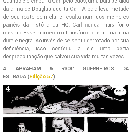
Quando ele empurra Carl pelo caos, uma bala perdida
da arma de Douglas acerta Carl. A bala leva metade
de seu rosto com ela, e resulta num dos melhores
painéis da história da HQ. Carl nunca mais foi o
mesmo. Esse momento o transformou em uma alma
dura e negra. Ao invés de se sentir derrotado por sua
deficiência, isso conferiu a ele uma certa
despreocupação que salvou sua vida muitas vezes.
4. ABRAHAM & RICK: GUERREIROS DA
ESTRADA (
Edição 57
)