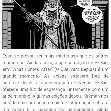
Esse se provou ser mais misterioso que os outros
momentos. Ainda assim, a apresentação de Ezekiel
em “What Comes After” (O Que Vem Depois) é um
grande momento. As coisas estavam fora de
controle desde a apresentação de Negan. Ezekiel
oferece uma luz de esperança juntamente com um
ar de mistério. Algumas edições depois, Kirkman nos
agrada com um pouco mais de informação sobre a
motivação e o passado do personagem. Ainda