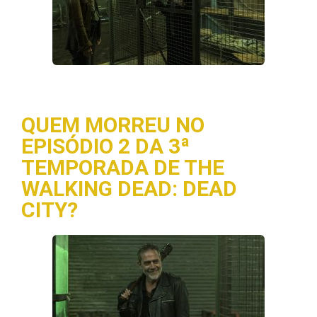
QUEM MORREU NO
EPISÓDIO 2 DA 3ª
TEMPORADA DE THE
WALKING DEAD: DEAD
CITY?