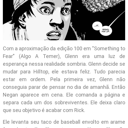
Com a aproximação da edição 100 em “Something to
Fear” (Algo A Temer), Glenn era uma luz de
esperança nessa realidade sombria. Glenn decide se
mudar para Hilltop, ele estava feliz. Tudo parecia
estar em ordem. Pela primeira vez, Glenn não
conseguia parar de pensar no dia de amanhã. Então
Negan aparece em cena. Ele comanda a página e
separa cada um dos sobreviventes. Ele deixa claro
que seu objetivo é acabar com Rick.
Ele levanta seu taco de baseball envolto em arame