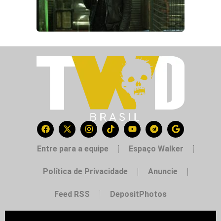
Entre para a equipe
Espaço Walker
Política de Privacidade
Anuncie
Feed RSS
DepositPhotos