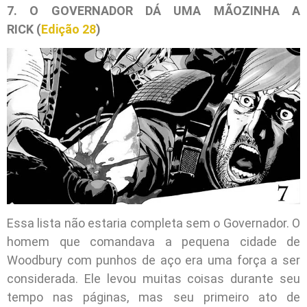
7. O GOVERNADOR DÁ UMA MÃOZINHA A
RICK (
Edição 28
)
Essa lista não estaria completa sem o Governador. O
homem que comandava a pequena cidade de
Woodbury com punhos de aço era uma força a ser
considerada. Ele levou muitas coisas durante seu
tempo nas páginas, mas seu primeiro ato de