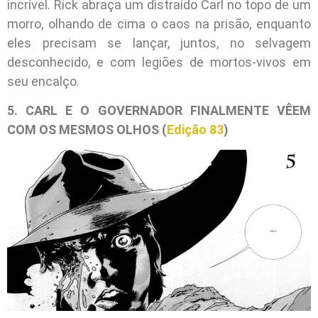
incrível. Rick abraça um distraído Carl no topo de um
morro, olhando de cima o caos na prisão, enquanto
eles precisam se lançar, juntos, no selvagem
desconhecido, e com legiões de mortos-vivos em
seu encalço.
5. CARL E O GOVERNADOR FINALMENTE VÊEM
COM OS MESMOS OLHOS (
Edição 83
)