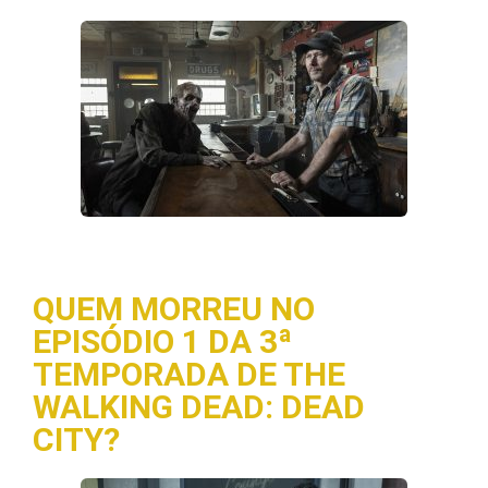
QUEM MORREU NO
EPISÓDIO 1 DA 3ª
TEMPORADA DE THE
WALKING DEAD: DEAD
CITY?