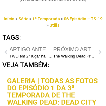
Início
>
Série
>
1ª Temporada
>
06 Episódio – TS-19
>
Stills
TAGS:
ARTIGO ANTERIOR
PRÓXIMO ARTIGO
TWD em 2° lugar na lista de Melhores de 2010 de Stephen King
The Walking Dead Primeira temporada Lançamento DVD Revelado
VEJA TAMBÉM:
GALERIA | TODAS AS FOTOS
DO EPISÓDIO 1 DA 3ª
TEMPORADA DE THE
WALKING DEAD: DEAD CITY