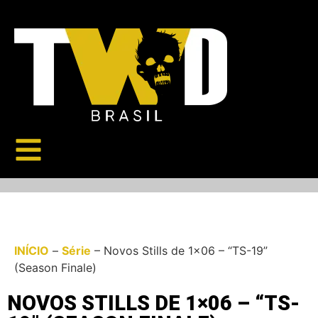
INÍCIO
–
Série
–
Novos Stills de 1×06 – “TS-19”
(Season Finale)
NOVOS STILLS DE 1×06 – “TS-