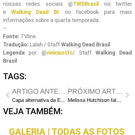
nossas redes sociais @
TWDBrasil
no twitter
e
Walking Dead Br
no facebook para mais
informações sobre a quarta temporada.
–
Fonte:
TVline
Tradução:
Lalah / Staff
Walking Dead Brasil
Legenda
por: @
viniciustfc
/ Staff
Walking Dead
Brasil
TAGS:
ARTIGO ANTERIOR
PRÓXIMO ARTIGO
Capa alternativa da Edição 1 da HQ de The Walking Dead exclusiva da Wizard World Ohio
Melissa Hutchison fala sobre Clementine e o futuro da personagem no jogo
VEJA TAMBÉM:
GALERIA | TODAS AS FOTOS