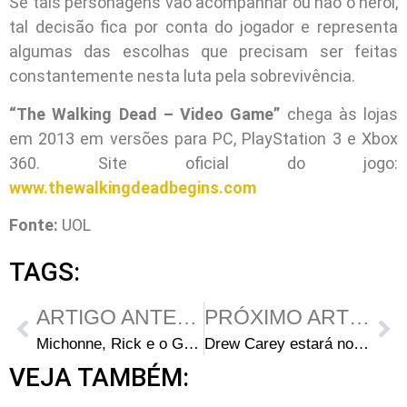
Se tais personagens vão acompanhar ou não o heroi,
tal decisão fica por conta do jogador e representa
algumas das escolhas que precisam ser feitas
constantemente nesta luta pela sobrevivência.
“The Walking Dead – Video Game”
chega às lojas
em 2013 em versões para PC, PlayStation 3 e Xbox
360. Site oficial do jogo:
www.thewalkingdeadbegins.com
Fonte:
UOL
TAGS:
ARTIGO ANTERIOR
PRÓXIMO ARTIGO
Michonne, Rick e o Governador no Pôster da Comic Con 2012
Drew Carey estará no “Talking Dead” Especial neste Domingo
VEJA TAMBÉM: